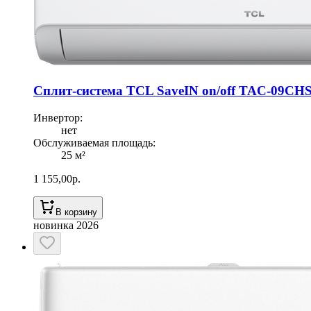
Сплит-система TCL SaveIN on/off TAC-09CH
Инвертор
:
нет
Обслуживаемая площадь
:
25
м²
1 155,00
р.
В корзину
новинка 2026