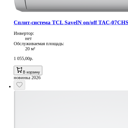
Сплит-система TCL SaveIN on/off TAC-07CH
Инвертор
:
нет
Обслуживаемая площадь
:
20
м²
1 055,00
р.
В корзину
новинка 2026