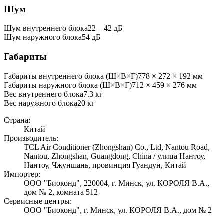
Шум
Шум внутреннего блока
22 ‒ 42 дБ
Шум наружного блока
54 дБ
Габариты
Габариты внутреннего блока (Ш×В×Г)
778 × 272 × 192 мм
Габариты наружного блока (Ш×В×Г)
712 × 459 × 276 мм
Вес внутреннего блока
7.3
кг
Вес наружного блока
20
кг
Страна:
Китай
Производитель:
TCL Air Conditioner (Zhongshan) Co., Ltd, Nantou Road,
Nantou, Zhongshan, Guangdong, China / улица Нантоу,
Нантоу, Чжуншань, провинция Гуандун, Китай
Импортер:
ООО "Биоконд", 220004, г. Минск, ул. КОРОЛЯ В.А.,
дом № 2, комната 512
Сервисные центры:
ООО "Биоконд", г. Минск, ул. КОРОЛЯ В.А., дом № 2