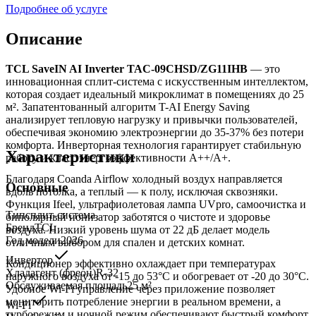
Подробнее об услуге
Описание
TCL SaveIN AI Inverter TAC-09CHSD/ZG11IHB
— это
инновационная сплит-система с искусственным интеллектом,
которая создает идеальный микроклимат в помещениях до 25
м². Запатентованный алгоритм T-AI Energy Saving
анализирует тепловую нагрузку и привычки пользователей,
обеспечивая экономию электроэнергии до 35-37% без потери
комфорта. Инверторная технология гарантирует стабильную
Характеристики
работу и класс энергоэффективности A++/A+.
Благодаря Coanda Airflow холодный воздух направляется
Основные
вдоль потолка, а теплый — к полу, исключая сквозняки.
Функция Ifeel, ультрафиолетовая лампа UVpro, самоочистка и
Тип
сплит-система
биполярный ионизатор заботятся о чистоте и здоровье
Бренд
TCL
воздуха. Низкий уровень шума от 22 дБ делает модель
Год модели
2026
отличным выбором для спален и детских комнат.
Инвертор
Кондиционер эффективно охлаждает при температурах
Хладагент (фреон)
R-32
наружного воздуха от -15 до 53°C и обогревает от -20 до 30°C.
Обслуживаемая площадь
25
м²
Удобное Wi-Fi управление через приложение позволяет
мониторить потребление энергии в реальном времени, а
Wi-Fi
турборежим и ночной режим обеспечивают быстрый комфорт