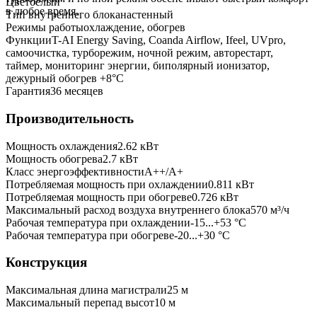
Цвет
белый
в любое время.
Тип внутреннего блока
настенный
Режимы работы
охлаждение, обогрев
Функции
T-AI Energy Saving, Coanda Airflow, Ifeel, UVpro,
самоочистка, турборежим, ночной режим, авторестарт,
таймер, мониторинг энергии, биполярный ионизатор,
дежурный обогрев +8°C
Гарантия
36 месяцев
Производительность
Мощность охлаждения
2.62
кВт
Мощность обогрева
2.7
кВт
Класс энергоэффективности
A++/A+
Потребляемая мощность при охлаждении
0.811
кВт
Потребляемая мощность при обогреве
0.726
кВт
Максимальный расход воздуха внутреннего блока
570
м³/ч
Рабочая температура при охлаждении
-15...+53 °C
Рабочая температура при обогреве
-20...+30 °C
Конструкция
Максимальная длина магистрали
25
м
Максимальный перепад высот
10
м