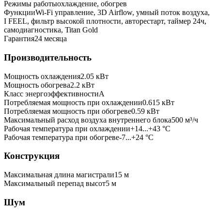
Режимы работы
охлаждение, обогрев
Функции
Wi-Fi управление, 3D Airflow, умный поток воздуха,
I FEEL, фильтр высокой плотности, авторестарт, таймер 24ч,
самодиагностика, Titan Gold
Гарантия
24 месяца
Производительность
Мощность охлаждения
2.05
кВт
Мощность обогрева
2.2
кВт
Класс энергоэффективности
A
Потребляемая мощность при охлаждении
0.615
кВт
Потребляемая мощность при обогреве
0.59
кВт
Максимальный расход воздуха внутреннего блока
500
м³/ч
Рабочая температура при охлаждении
+14...+43 °C
Рабочая температура при обогреве
-7...+24 °C
Конструкция
Максимальная длина магистрали
15
м
Максимальный перепад высот
5
м
Шум