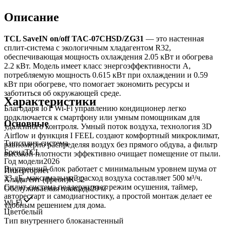
Описание
TCL SaveIN on/off TAC-07CHSD/ZG31
— это настенная
сплит-система с экологичным хладагентом R32,
обеспечивающая мощность охлаждения 2.05 кВт и обогрева
2.2 кВт. Модель имеет класс энергоэффективности A,
потребляемую мощность 0.615 кВт при охлаждении и 0.59
кВт при обогреве, что помогает экономить ресурсы и
заботиться об окружающей среде.
Характеристики
Благодаря IoT Wi-Fi управлению кондиционер легко
подключается к смартфону или умным помощникам для
Основные
удаленного контроля. Умный поток воздуха, технология 3D
Airflow и функция I FEEL создают комфортный микроклимат,
Тип
сплит-система
равномерно распределяя воздух без прямого обдува, а фильтр
Бренд
TCL
высокой плотности эффективно очищает помещение от пыли.
Год модели
2026
Внутренний блок работает с минимальным уровнем шума от
Инвертор
нет
23 дБ, максимальный расход воздуха составляет 500 м³/ч.
Хладагент (фреон)
R-32
Сплит-система поддерживает режим осушения, таймер,
Обслуживаемая площадь
20
м²
авторестарт и самодиагностику, а простой монтаж делает ее
Wi-Fi
удобным решением для дома.
Цвет
белый
Тип внутреннего блока
настенный