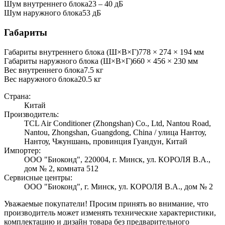
Шум внутреннего блока
23 ‒ 40 дБ
Шум наружного блока
53 дБ
Габариты
Габариты внутреннего блока (Ш×В×Г)
778 × 274 × 194 мм
Габариты наружного блока (Ш×В×Г)
660 × 456 × 230 мм
Вес внутреннего блока
7.5
кг
Вес наружного блока
20.5
кг
Страна:
Китай
Производитель:
TCL Air Conditioner (Zhongshan) Co., Ltd, Nantou Road,
Nantou, Zhongshan, Guangdong, China / улица Нантоу,
Нантоу, Чжуншань, провинция Гуандун, Китай
Импортер:
ООО "Биоконд", 220004, г. Минск, ул. КОРОЛЯ В.А.,
дом № 2, комната 512
Сервисные центры:
ООО "Биоконд", г. Минск, ул. КОРОЛЯ В.А., дом № 2
Уважаемые покупатели! Просим принять во внимание, что
производитель может изменять технические характеристики,
комплектацию и дизайн товара без предварительного