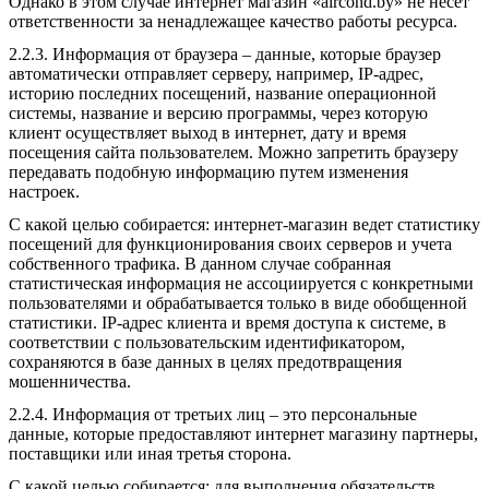
Однако в этом случае интернет магазин «aircond.by» не несет
ответственности за ненадлежащее качество работы ресурса.
2.2.3. Информация от браузера – данные, которые браузер
автоматически отправляет серверу, например, IP-адрес,
историю последних посещений, название операционной
системы, название и версию программы, через которую
клиент осуществляет выход в интернет, дату и время
посещения сайта пользователем. Можно запретить браузеру
передавать подобную информацию путем изменения
настроек.
С какой целью собирается: интернет-магазин ведет статистику
посещений для функционирования своих серверов и учета
собственного трафика. В данном случае собранная
статистическая информация не ассоциируется с конкретными
пользователями и обрабатывается только в виде обобщенной
статистики. IP-адрес клиента и время доступа к системе, в
соответствии с пользовательским идентификатором,
сохраняются в базе данных в целях предотвращения
мошенничества.
2.2.4. Информация от третьих лиц – это персональные
данные, которые предоставляют интернет магазину партнеры,
поставщики или иная третья сторона.
С какой целью собирается: для выполнения обязательств