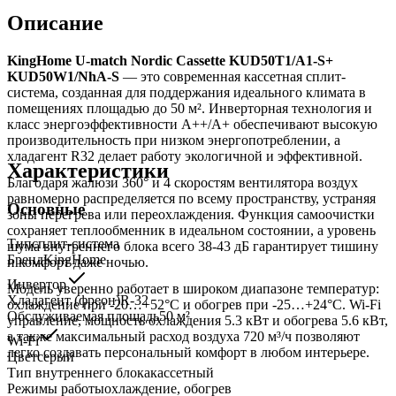
Описание
KingHome U-match Nordic Cassette KUD50T1/A1-S+
KUD50W1/NhA-S
— это современная кассетная сплит-
система, созданная для поддержания идеального климата в
помещениях площадью до 50 м². Инверторная технология и
класс энергоэффективности A++/A+ обеспечивают высокую
производительность при низком энергопотреблении, а
хладагент R32 делает работу экологичной и эффективной.
Характеристики
Благодаря жалюзи 360° и 4 скоростям вентилятора воздух
равномерно распределяется по всему пространству, устраняя
Основные
зоны перегрева или переохлаждения. Функция самоочистки
сохраняет теплообменник в идеальном состоянии, а уровень
Тип
сплит-система
шума внутреннего блока всего 38-43 дБ гарантирует тишину
Бренд
KingHome
и комфорт даже ночью.
Инвертор
Модель уверенно работает в широком диапазоне температур:
Хладагент (фреон)
R-32
охлаждение при -20…+52°C и обогрев при -25…+24°C. Wi-Fi
Обслуживаемая площадь
50
м²
управление, мощность охлаждения 5.3 кВт и обогрева 5.6 кВт,
а также максимальный расход воздуха 720 м³/ч позволяют
Wi-Fi
легко создавать персональный комфорт в любом интерьере.
Цвет
серый
Тип внутреннего блока
кассетный
Режимы работы
охлаждение, обогрев