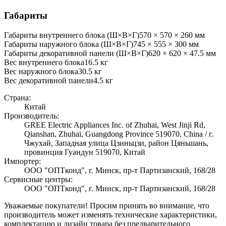
Габариты
Габариты внутреннего блока (Ш×В×Г)
570 × 570 × 260 мм
Габариты наружного блока (Ш×В×Г)
745 × 555 × 300 мм
Габариты декоративной панели (Ш×В×Г)
620 × 620 × 47.5 мм
Вес внутреннего блока
16.5
кг
Вес наружного блока
30.5
кг
Вес декоративной панели
4.5
кг
Страна:
Китай
Производитель:
GREE Electric Appliances Inc. of Zhuhai, West Jinji Rd,
Qianshan, Zhuhai, Guangdong Province 519070, China / г.
Чжухай, Западная улица Цзиньцзи, район Цяньшань,
провинция Гуандун 519070, Китай
Импортер:
ООО "ОПТконд", г. Минск, пр-т Партизанский, 168/28
Сервисные центры:
ООО "ОПТконд", г. Минск, пр-т Партизанский, 168/28
Уважаемые покупатели! Просим принять во внимание, что
производитель может изменять технические характеристики,
комплектацию и дизайн товара без предварительного