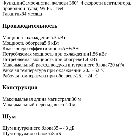
Функции
Самоочистка, жалюзи 360°, 4 скорости вентилятора,
проводной пульт, Wi-Fi, I-feel
Гарантия
84 месяца
Производительность
Мощность охлаждения
5.3
кВт
Мощность обогрева
5.6
кВт
Класс энергоэффективности
A++/A+
Потребляемая мощность при охлаждении
1.56
кВт
Потребляемая мощность при обогреве
1.4
кВт
Максимальный расход воздуха внутреннего блока
720
м³/ч
Рабочая температура при охлаждении
-20...+52 °C
Рабочая температура при обогреве
-25...+24 °C
Конструкция
Максимальная длина магистрали
30
м
Максимальный перепад высот
20
м
Шум
Шум внутреннего блока
35 ‒ 43 дБ
Шум наружного блока
58 дБ