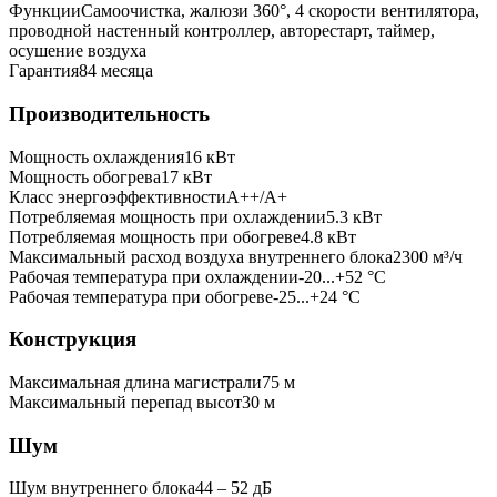
Функции
Самоочистка, жалюзи 360°, 4 скорости вентилятора,
проводной настенный контроллер, авторестарт, таймер,
осушение воздуха
Гарантия
84 месяца
Производительность
Мощность охлаждения
16
кВт
Мощность обогрева
17
кВт
Класс энергоэффективности
A++/A+
Потребляемая мощность при охлаждении
5.3
кВт
Потребляемая мощность при обогреве
4.8
кВт
Максимальный расход воздуха внутреннего блока
2300
м³/ч
Рабочая температура при охлаждении
-20...+52 °C
Рабочая температура при обогреве
-25...+24 °C
Конструкция
Максимальная длина магистрали
75
м
Максимальный перепад высот
30
м
Шум
Шум внутреннего блока
44 ‒ 52 дБ