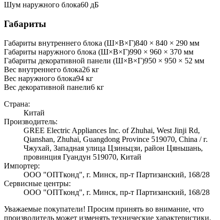
Шум наружного блока
60 дБ
Габариты
Габариты внутреннего блока (Ш×В×Г)
840 × 840 × 290 мм
Габариты наружного блока (Ш×В×Г)
990 × 960 × 370 мм
Габариты декоративной панели (Ш×В×Г)
950 × 950 × 52 мм
Вес внутреннего блока
26
кг
Вес наружного блока
94
кг
Вес декоративной панели
6
кг
Страна:
Китай
Производитель:
GREE Electric Appliances Inc. of Zhuhai, West Jinji Rd,
Qianshan, Zhuhai, Guangdong Province 519070, China / г.
Чжухай, Западная улица Цзиньцзи, район Цяньшань,
провинция Гуандун 519070, Китай
Импортер:
ООО "ОПТконд", г. Минск, пр-т Партизанский, 168/28
Сервисные центры:
ООО "ОПТконд", г. Минск, пр-т Партизанский, 168/28
Уважаемые покупатели! Просим принять во внимание, что
производитель может изменять технические характеристики,