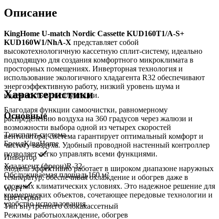
Описание
KingHome U-match Nordic Cassette KUD160T1/A-S+
KUD160W1/NhA-X
представляет собой
высокотехнологичную кассетную сплит-систему, идеально
подходящую для создания комфортного микроклимата в
просторных помещениях. Инверторная технология и
использование экологичного хладагента R32 обеспечивают
энергоэффективную работу, низкий уровень шума и
Характеристики
надежность в эксплуатации.
Благодаря функции самоочистки, равномерному
Основные
распределению воздуха на 360 градусов через жалюзи и
возможности выбора одной из четырех скоростей
Тип
сплит-система
вентилятора, система гарантирует оптимальный комфорт и
Бренд
KingHome
чистоту воздуха. Удобный проводной настенный контроллер
позволяет легко управлять всеми функциями.
Инвертор
Хладагент (фреон)
R-32
Модель эффективно работает в широком диапазоне наружных
Обслуживаемая площадь
160
м²
температур, обеспечивая охлаждение и обогрев даже в
сложных климатических условиях. Это надежное решение для
Wi-Fi
коммерческих объектов, сочетающее передовые технологии и
Цвет
серый
удобство использования.
Тип внутреннего блока
кассетный
Режимы работы
охлаждение, обогрев