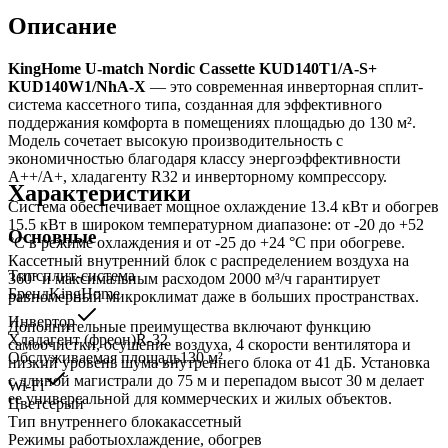
Описание
KingHome U-match Nordic Cassette KUD140T1/A-S+
KUD140W1/NhA-X
— это современная инверторная сплит-
система кассетного типа, созданная для эффективного
поддержания комфорта в помещениях площадью до 130 м².
Модель сочетает высокую производительность с
экономичностью благодаря классу энергоэффективности
A++/A+, хладагенту R32 и инверторному компрессору.
Характеристики
Система обеспечивает мощное охлаждение 13.4 кВт и обогрев
15.5 кВт в широком температурном диапазоне: от -20 до +52
Основные
°C в режиме охлаждения и от -25 до +24 °C при обогреве.
Кассетный внутренний блок с распределением воздуха на
Тип
сплит-система
360° и максимальным расходом 2000 м³/ч гарантирует
Бренд
KingHome
равномерный микроклимат даже в больших пространствах.
Инвертор
Дополнительные преимущества включают функцию
Хладагент (фреон)
R-32
самоочистки, осушение воздуха, 4 скорости вентилятора и
Обслуживаемая площадь
130
м²
низкий уровень шума внутреннего блока от 41 дБ. Установка
с длиной магистрали до 75 м и перепадом высот 30 м делает
Wi-Fi
ее универсальной для коммерческих и жилых объектов.
Цвет
серый
Тип внутреннего блока
кассетный
Режимы работы
охлаждение, обогрев