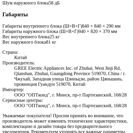
Шум наружного блока
58 дБ
Габариты
Габариты внутреннего блока (Ш×В×Г)
840 × 840 × 290 мм
Габариты наружного блока (Ш×В×Г)
940 × 820 × 370 мм
Вес внутреннего блока
25
кг
Вес наружного блока
81
кг
Страна:
Китай
Производитель:
GREE Electric Appliances Inc. of Zhuhai, West Jinji Rd,
Qianshan, Zhuhai, Guangdong Province 519070, China / г.
Чжухай, Западная улица Цзиньцзи, район Цяньшань,
провинция Гуандун 519070, Китай
Импортер:
ООО "ОПТконд", г. Минск, пр-т Партизанский, 168/28
Сервисные центры:
ООО "ОПТконд", г. Минск, пр-т Партизанский, 168/28
Уважаемые покупатели! Просим принять во внимание, что
производитель может изменять технические характеристики,
комплектацию и дизайн товара без предварительного
уведомления. Рекомендуем уточнять все важные параметры