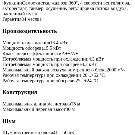
Функции
Самоочистка, жалюзи 360°, 4 скорости вентилятора,
авторестарт, таймер, осушение, регулировка потока воздуха,
настенный пульт
Гарантия
84 месяца
Производительность
Мощность охлаждения
13.4
кВт
Мощность обогрева
15.5
кВт
Класс энергоэффективности
A++/A+
Потребляемая мощность при охлаждении
4.3
кВт
Потребляемая мощность при обогреве
4.2
кВт
Максимальный расход воздуха внутреннего блока
2000
м³/ч
Рабочая температура при охлаждении
-20...+52 °C
Рабочая температура при обогреве
-25...+24 °C
Конструкция
Максимальная длина магистрали
75
м
Максимальный перепад высот
30
м
Шум
Шум внутреннего блока
41 ‒ 50 дБ