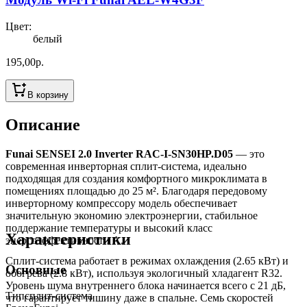
Цвет
:
белый
195,00
р.
В корзину
Описание
Funai SENSEI 2.0 Inverter RAC-I-SN30HP.D05
— это
современная инверторная сплит-система, идеально
подходящая для создания комфортного микроклимата в
помещениях площадью до 25 м². Благодаря передовому
инверторному компрессору модель обеспечивает
значительную экономию электроэнергии, стабильное
поддержание температуры и высокий класс
Характеристики
энергоэффективности A.
Сплит-система работает в режимах охлаждения (2.65 кВт) и
Основные
обогрева (2.8 кВт), используя экологичный хладагент R32.
Уровень шума внутреннего блока начинается всего с 21 дБ,
Тип
сплит-система
что гарантирует тишину даже в спальне. Семь скоростей