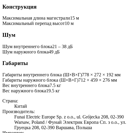
Конструкция
Максимальная длина магистрали
15
м
Максимальный перепад высот
10
м
Шум
Шум внутреннего блока
21 ‒ 38 дБ
Шум наружного блока
49 дБ
Габариты
Габариты внутреннего блока (Ш×В×Г)
778 × 272 × 192 мм
Габариты наружного блока (Ш×В×Г)
712 × 459 × 276 мм
Вес внутреннего блока
7.5
кг
Вес наружного блока
19.5
кг
Страна:
Китай
Производитель:
Funai Electric Europe Sp. z o.o., ul. Grójecka 208, 02-390
Warsaw, Poland / Фунай Электрик Европа Сп. з о.о., ул.
Груецка 208, 02-390 Варшава, Польша
Импортер: