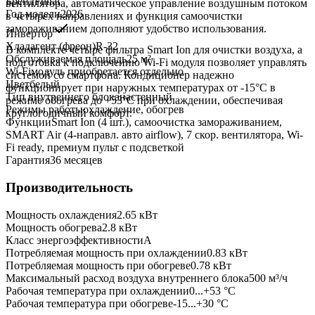
Бренд
Funai
вентилятора, автоматическое управление воздушным потоком
Год модели
2026
в четырех направлениях и функция самоочистки
замораживанием дополняют удобство использования.
Инвертор
Хладагент (фреон)
R-32
В комплекте четыре фильтра Smart Ion для очистки воздуха, а
Обслуживаемая площадь
25
м²
подготовка к подключению Wi-Fi модуля позволяет управлять
Wi-Fi
модуль приобретается отдельно
системой со смартфона. Кондиционер надежно
Цвет
белый
функционирует при наружных температурах от -15°C в
Тип внутреннего блока
настенный
режиме обогрева до +53°C при охлаждении, обеспечивая
Режимы работы
охлаждение, обогрев
круглогодичный комфорт.
Функции
Smart Ion (4 шт.), самоочистка замораживанием,
SMART Air (4-направл. авто airflow), 7 скор. вентилятора, Wi-
Fi ready, премиум пульт с подсветкой
Гарантия
36 месяцев
Производительность
Мощность охлаждения
2.65
кВт
Мощность обогрева
2.8
кВт
Класс энергоэффективности
A
Потребляемая мощность при охлаждении
0.83
кВт
Потребляемая мощность при обогреве
0.78
кВт
Максимальный расход воздуха внутреннего блока
500
м³/ч
Рабочая температура при охлаждении
0...+53 °C
Рабочая температура при обогреве
-15...+30 °C