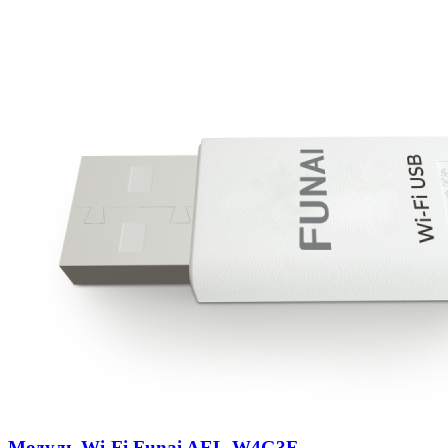
Модуль Wi-Fi Funai AEL-W4G3F