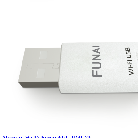
Модуль Wi-Fi Funai AEL-W4G3F