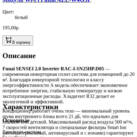
Цвет
:
белый
195,00
р.
В корзину
Описание
Funai SENSEI 2.0 Inverter RAC-I-SN25HP.D05
—
современная инверторная сплит-система для помещений до 20
м². Благодаря инверторной технологии и классу
энергоэффективности A модель обеспечивает экономичное
потребление энергии, стабильную температуру и низкие
эксплуатационные расходы. Хладагент R32 делает ее
экологичной и эффективной.
Характеристики
Кондиционер работает очень тихо — минимальный уровень
шума внутреннего блока всего 21 дБ, что идеально для
Основные
спальни или детской. Максимальный расход воздуха 500 м³/ч,
7 скоростей вентилятора и специальные фильтры Smart Ion
Тип
сплит-система
(антибактериальный, антивирусный и с ионами) гарантируют