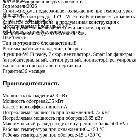
Бренд
Funai
чистый и здоровый воздух в комнате.
Год модели
2026
Сплит-система поддерживает охлаждение при температурах
Инвертор
до +53°C и обогрев до -15°C. Wi-Fi ready позволяет управлять
Хладагент (фреон)
R-32
климатом со смартфона, а продуманная конструкция с
Обслуживаемая площадь
20
м²
регулируемыми жалюзи обеспечивает комфортное
Wi-Fi
модуль приобретается отдельно
распределение воздуха без сквозняков.
Цвет
белый
Тип внутреннего блока
настенный
Режимы работы
охлаждение, обогрев
Функции
Wi-Fi ready, 7 скор. вентилятора, Smart Ion фильтры
(антибактериальный, антивирусный, ионизатор), регулировка
жалюзи по горизонтали и вертикали
Гарантия
36 месяцев
Производительность
Мощность охлаждения
2.3
кВт
Мощность обогрева
2.35
кВт
Класс энергоэффективности
A
Потребляемая мощность при охлаждении
0.72
кВт
Потребляемая мощность при обогреве
0.65
кВт
Максимальный расход воздуха внутреннего блока
500
м³/ч
Рабочая температура при охлаждении
0...+53 °C
Рабочая температура при обогреве
-15...+30 °C