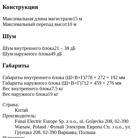
Конструкция
Максимальная длина магистрали
15
м
Максимальный перепад высот
10
м
Шум
Шум внутреннего блока
21 ‒ 38 дБ
Шум наружного блока
49 дБ
Габариты
Габариты внутреннего блока (Ш×В×Г)
778 × 272 × 192 мм
Габариты наружного блока (Ш×В×Г)
712 × 459 × 276 мм
Вес внутреннего блока
7.5
кг
Вес наружного блока
19
кг
Страна:
Китай
Производитель:
Funai Electric Europe Sp. z o.o., ul. Grójecka 208, 02-390
Warsaw, Poland / Фунай Электрик Европа Сп. з о.о., ул.
Груецка 208, 02-390 Варшава, Польша
Импортер: