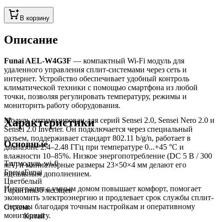
В корзину
Описание
Funai AEL-W4G3F
— компактный Wi-Fi модуль для
удаленного управления сплит-системами через сеть и
интернет. Устройство обеспечивает удобный контроль
климатической техники с помощью смартфона из любой
точки, позволяя регулировать температуру, режимы и
мониторить работу оборудования.
Характеристики
Модуль оптимизирован для серий Sensei 2.0, Sensei Nero 2.0 и
Sensei 2.0 Inverter. Он подключается через специальный
разъем, поддерживает стандарт 802.11 b/g/n, работает в
Основные
диапазоне 2.4–2.48 ГГц при температуре 0...+45 °C и
влажности 10–85%. Низкое энергопотребление (DC 5 В / 300
Тип
модуль wi-fi
мА) и миниатюрные размеры 23×50×4 мм делают его
Бренд
Funai
идеальным дополнением.
Цвет
белый
Интеграция с умным домом повышает комфорт, помогает
Гарантия
36 месяцев
экономить электроэнергию и продлевает срок службы сплит-
системы благодаря точным настройкам и оперативному
Страна:
мониторингу.
Китай