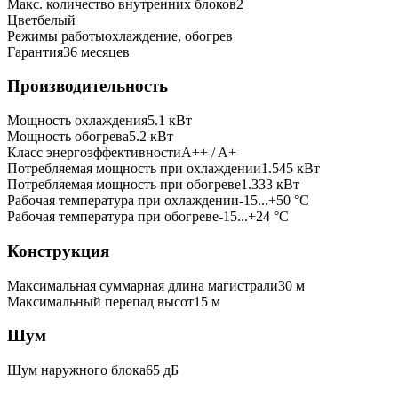
Макс. количество внутренних блоков
2
Цвет
белый
Режимы работы
охлаждение, обогрев
Гарантия
36 месяцев
Производительность
Мощность охлаждения
5.1
кВт
Мощность обогрева
5.2
кВт
Класс энергоэффективности
A++ / A+
Потребляемая мощность при охлаждении
1.545
кВт
Потребляемая мощность при обогреве
1.333
кВт
Рабочая температура при охлаждении
-15...+50 °C
Рабочая температура при обогреве
-15...+24 °C
Конструкция
Максимальная суммарная длина магистрали
30
м
Максимальный перепад высот
15
м
Шум
Шум наружного блока
65 дБ