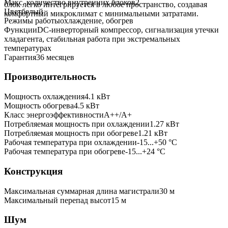
Макс. количество внутренних блоков
2
блок легко интегрируется в любое пространство, создавая
Цвет
белый
комфортный микроклимат с минимальными затратами.
Режимы работы
охлаждение, обогрев
Функции
DC-инверторный компрессор, сигнализация утечки
хладагента, стабильная работа при экстремальных
температурах
Гарантия
36 месяцев
Производительность
Мощность охлаждения
4.1
кВт
Мощность обогрева
4.5
кВт
Класс энергоэффективности
A++/A+
Потребляемая мощность при охлаждении
1.27
кВт
Потребляемая мощность при обогреве
1.21
кВт
Рабочая температура при охлаждении
-15...+50 °C
Рабочая температура при обогреве
-15...+24 °C
Конструкция
Максимальная суммарная длина магистрали
30
м
Максимальный перепад высот
15
м
Шум