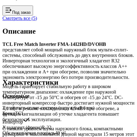
Под заказ
Смотреть все (
5
)
Описание
TCL Free Match Inverter FMA-14I2HD/DVOHB
представляет собой мощный наружный блок мульти-сплит-
системы, способный обслуживать до двух внутренних блоков.
Инверторная технология и экологичный хладагент R32
обеспечивают высокую энергоэффективность классов A++
при охлаждении и A+ при обогреве, позволяя значительно
экономить электроэнергию без потери производительности.
Характеристики
Модель гарантирует стабильную работу в широком
температурном диапазоне: охлаждение при наружной
Основные
температуре от -15 до 50°C и обогрев от -15 до 24°C. DC-
инверторный компрессор быстро достигает нужной мощности
Тип
мульти-сплит-система (наружный блок)
4,1 кВт в режиме охлаждения и 4,5 кВт при обогреве, а
Бренд
TCL
функция сигнализации об утечке хладагента повышает
безопасность эксплуатации.
Инвертор
Хладагент (фреон)
R-32
С низким уровнем шума наружного блока, компактными
Обслуживаемая площадь
40
м²
размерами и максимальной длиной магистрали 15 метров этот