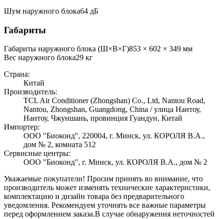
Шум наружного блока
64 дБ
Габариты
Габариты наружного блока (Ш×В×Г)
853 × 602 × 349 мм
Вес наружного блока
29
кг
Страна:
Китай
Производитель:
TCL Air Conditioner (Zhongshan) Co., Ltd, Nantou Road,
Nantou, Zhongshan, Guangdong, China / улица Нантоу,
Нантоу, Чжуншань, провинция Гуандун, Китай
Импортер:
ООО "Биоконд", 220004, г. Минск, ул. КОРОЛЯ В.А.,
дом № 2, комната 512
Сервисные центры:
ООО "Биоконд", г. Минск, ул. КОРОЛЯ В.А., дом № 2
Уважаемые покупатели! Просим принять во внимание, что
производитель может изменять технические характеристики,
комплектацию и дизайн товара без предварительного
уведомления. Рекомендуем уточнять все важные параметры
перед оформлением заказа.
В случае обнаружения неточностей