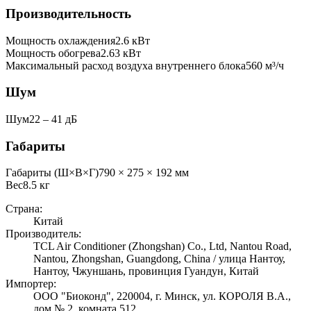
Производительность
Мощность охлаждения
2.6
кВт
Мощность обогрева
2.63
кВт
Максимальный расход воздуха внутреннего блока
560
м³/ч
Шум
Шум
22 ‒ 41 дБ
Габариты
Габариты (Ш×В×Г)
790 × 275 × 192 мм
Вес
8.5
кг
Страна:
Китай
Производитель:
TCL Air Conditioner (Zhongshan) Co., Ltd, Nantou Road,
Nantou, Zhongshan, Guangdong, China / улица Нантоу,
Нантоу, Чжуншань, провинция Гуандун, Китай
Импортер:
ООО "Биоконд", 220004, г. Минск, ул. КОРОЛЯ В.А.,
дом № 2, комната 512