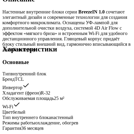
Настенные внутренние блоки серии
BreezeIN 1.0
сочетают
элегантный дизайн и современные технологии для создания
комфортного микроклимата. Оснащены УФ-лампой для
дополнительной очистки воздуха, системой 4D Air Flow с
эффектом «мягкого бриза» и встроенным Wi-Fi для удобного
дистанционного управления. Глянцевый корпус придаёт
блоку стильный внешний вид, гармонично вписывающийся в
Характеристики
любой интерьер.
Основные
Тип
внутренний блок
Бренд
TCL
Инвертор
Хладагент (фреон)
R-32
Обслуживаемая площадь
25
м²
Wi-Fi
Цвет
белый
Тип внутреннего блока
настенный
Режимы работы
охлаждение, обогрев
Гарантия
36 месяцев