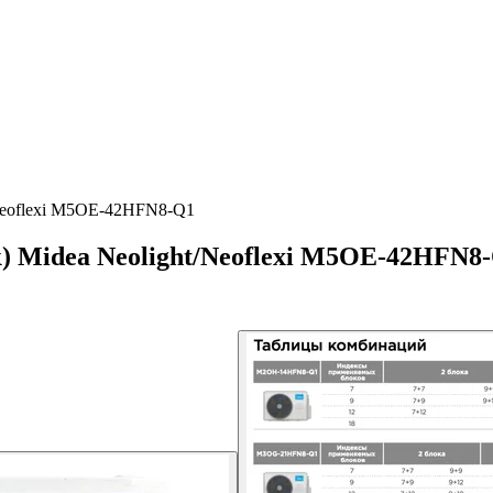
/Neoflexi M5OE-42HFN8-Q1
) Midea Neolight/Neoflexi M5OE-42HFN8