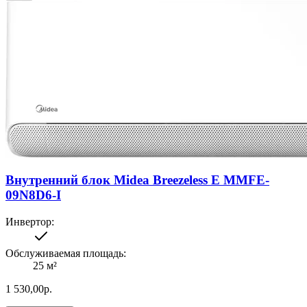
Внутренний блок Midea Breezeless E MMFE-
09N8D6-I
Инвертор
:
Обслуживаемая площадь
:
25
м²
1 530,00
р.