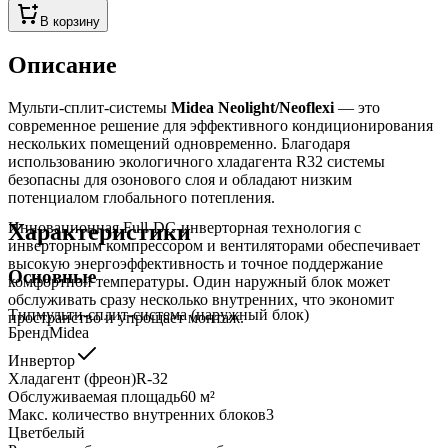
В корзину
Описание
Мульти-сплит-системы
Midea Neolight/Neoflexi
— это
современное решение для эффективного кондиционирования
нескольких помещений одновременно. Благодаря
использованию экологичного хладагента R32 системы
безопасны для озонового слоя и обладают низким
потенциалом глобального потепления.
Характеристики
Инновационная Full-DC-инверторная технология с
инверторным компрессором и вентиляторами обеспечивает
высокую энергоэффективность и точное поддержание
Основные
комфортной температуры. Один наружный блок может
обслуживать сразу несколько внутренних, что экономит
Тип
мульти-сплит-система (наружный блок)
пространство и упрощает монтаж.
Бренд
Midea
Инвертор
Хладагент (фреон)
R-32
Обслуживаемая площадь
60
м²
Макс. количество внутренних блоков
3
Цвет
белый