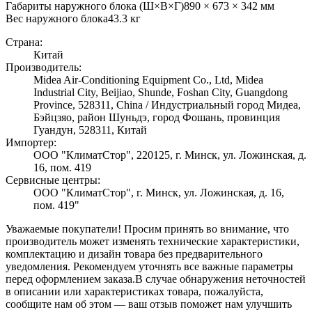
Габариты наружного блока (Ш×В×Г)
890 × 673 × 342 мм
Вес наружного блока
43.3
кг
Страна:
Китай
Производитель:
Midea Air-Conditioning Equipment Co., Ltd, Midea
Industrial City, Beijiao, Shunde, Foshan City, Guangdong
Province, 528311, China / Индустриальный город Мидеа,
Бэйцзяо, район Шуньдэ, город Фошань, провинция
Гуандун, 528311, Китай
Импортер:
ООО "КлиматСтор", 220125, г. Минск, ул. Ложинская, д.
16, пом. 419
Сервисные центры:
ООО "КлиматСтор", г. Минск, ул. Ложинская, д. 16,
пом. 419"
Уважаемые покупатели! Просим принять во внимание, что
производитель может изменять технические характеристики,
комплектацию и дизайн товара без предварительного
уведомления. Рекомендуем уточнять все важные параметры
перед оформлением заказа.
В случае обнаружения неточностей
в описании или характеристиках товара, пожалуйста,
сообщите нам об этом — ваш отзыв поможет нам улучшить