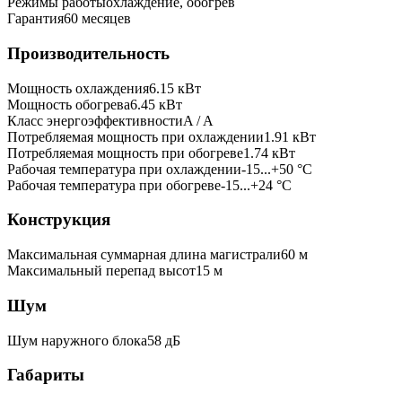
Режимы работы
охлаждение, обогрев
Гарантия
60 месяцев
Производительность
Мощность охлаждения
6.15
кВт
Мощность обогрева
6.45
кВт
Класс энергоэффективности
A / A
Потребляемая мощность при охлаждении
1.91
кВт
Потребляемая мощность при обогреве
1.74
кВт
Рабочая температура при охлаждении
-15...+50 °C
Рабочая температура при обогреве
-15...+24 °C
Конструкция
Максимальная суммарная длина магистрали
60
м
Максимальный перепад высот
15
м
Шум
Шум наружного блока
58 дБ
Габариты