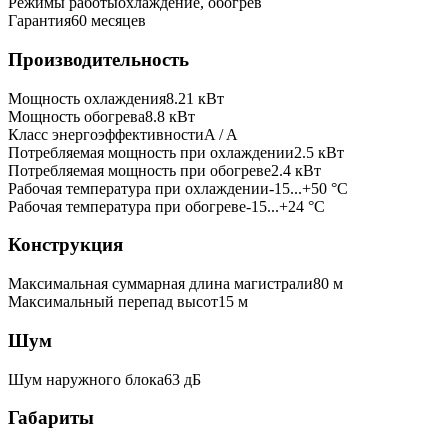
Режимы работы
охлаждение, обогрев
Гарантия
60 месяцев
Производительность
Мощность охлаждения
8.21
кВт
Мощность обогрева
8.8
кВт
Класс энергоэффективности
A / A
Потребляемая мощность при охлаждении
2.5
кВт
Потребляемая мощность при обогреве
2.4
кВт
Рабочая температура при охлаждении
-15...+50 °C
Рабочая температура при обогреве
-15...+24 °C
Конструкция
Максимальная суммарная длина магистрали
80
м
Максимальный перепад высот
15
м
Шум
Шум наружного блока
63 дБ
Габариты