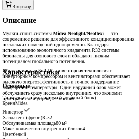
В корзину
Описание
Мульти-сплит-системы
Midea Neolight/Neoflexi
— это
современное решение для эффективного кондиционирования
нескольких помещений одновременно. Благодаря
использованию экологичного хладагента R32 системы
безопасны для озонового слоя и обладают низким
потенциалом глобального потепления.
Характеристики
Инновационная Full-DC-инверторная технология с
инверторным компрессором и вентиляторами обеспечивает
высокую энергоэффективность и точное поддержание
Основные
комфортной температуры. Один наружный блок может
обслуживать сразу несколько внутренних, что экономит
Тип
мульти-сплит-система (наружный блок)
пространство и упрощает монтаж.
Бренд
Midea
Инвертор
Хладагент (фреон)
R-32
Обслуживаемая площадь
80
м²
Макс. количество внутренних блоков
4
Цвет
белый