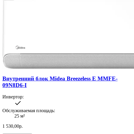
Внутренний блок Midea Breezeless E MMFE-
09N8D6-I
Инвертор
:
Обслуживаемая площадь
:
25
м²
1 530,00
р.