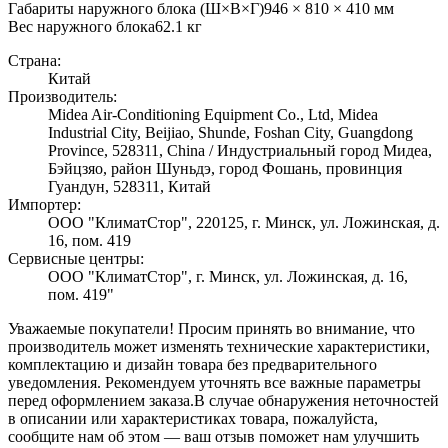
Габариты наружного блока (Ш×В×Г)
946 × 810 × 410 мм
Вес наружного блока
62.1
кг
Страна:
Китай
Производитель:
Midea Air-Conditioning Equipment Co., Ltd, Midea
Industrial City, Beijiao, Shunde, Foshan City, Guangdong
Province, 528311, China / Индустриальный город Мидеа,
Бэйцзяо, район Шуньдэ, город Фошань, провинция
Гуандун, 528311, Китай
Импортер:
ООО "КлиматСтор", 220125, г. Минск, ул. Ложинская, д.
16, пом. 419
Сервисные центры:
ООО "КлиматСтор", г. Минск, ул. Ложинская, д. 16,
пом. 419"
Уважаемые покупатели! Просим принять во внимание, что
производитель может изменять технические характеристики,
комплектацию и дизайн товара без предварительного
уведомления. Рекомендуем уточнять все важные параметры
перед оформлением заказа.
В случае обнаружения неточностей
в описании или характеристиках товара, пожалуйста,
сообщите нам об этом — ваш отзыв поможет нам улучшить