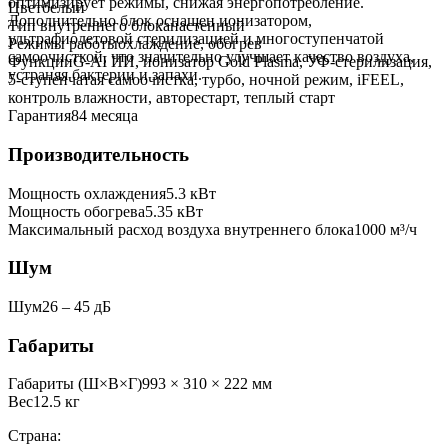
оптимизирует режимы, снижая энергопотребление.
Цвет
белый
Дополнительно блок оснащен ионизатором,
Тип внутреннего блока
настенный
ультрафиолетовой стерилизацией и многоступенчатой
Режимы работы
охлаждение, обогрев
самоочисткой, что значительно улучшает качество воздуха,
Функции
G-AI ИИ, ионизатор Gold Plasma, УФ-стерилизация,
устраняя бактерии и запахи.
5-ступенчатая самоочистка, турбо, ночной режим, iFEEL,
контроль влажности, авторестарт, теплый старт
Гарантия
84 месяца
Производительность
Мощность охлаждения
5.3
кВт
Мощность обогрева
5.35
кВт
Максимальный расход воздуха внутреннего блока
1000
м³/ч
Шум
Шум
26 ‒ 45 дБ
Габариты
Габариты (Ш×В×Г)
993 × 310 × 222 мм
Вес
12.5
кг
Страна: