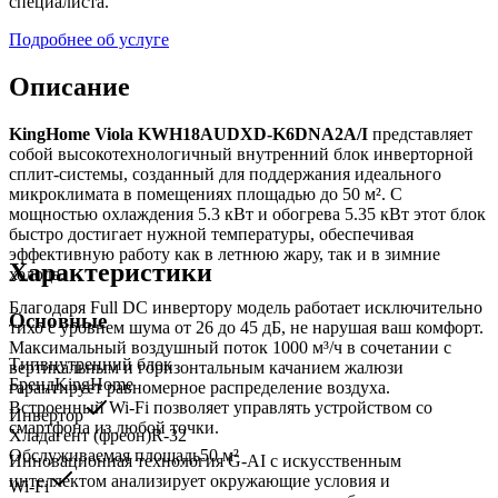
специалиста.
Подробнее об услуге
Описание
KingHome Viola KWH18AUDXD-K6DNA2A/I
представляет
собой высокотехнологичный внутренний блок инверторной
сплит-системы, созданный для поддержания идеального
микроклимата в помещениях площадью до 50 м². С
мощностью охлаждения 5.3 кВт и обогрева 5.35 кВт этот блок
быстро достигает нужной температуры, обеспечивая
эффективную работу как в летнюю жару, так и в зимние
Характеристики
холода.
Благодаря Full DC инвертору модель работает исключительно
Основные
тихо с уровнем шума от 26 до 45 дБ, не нарушая ваш комфорт.
Максимальный воздушный поток 1000 м³/ч в сочетании с
Тип
внутренний блок
вертикальным и горизонтальным качанием жалюзи
Бренд
KingHome
гарантирует равномерное распределение воздуха.
Встроенный Wi-Fi позволяет управлять устройством со
Инвертор
смартфона из любой точки.
Хладагент (фреон)
R-32
Обслуживаемая площадь
50
м²
Инновационная технология G-AI с искусственным
интеллектом анализирует окружающие условия и
Wi-Fi