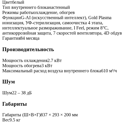
Цвет
белый
Тип внутреннего блока
настенный
Режимы работы
охлаждение, обогрев
Функции
G-AI (искусственный интеллект), Gold Plasma
ионизация, УФ-стерилизация, самоочистка 4 этапа,
интеллектуальное размораживание, I Feel, режим 8°C,
антикоррозийная защита, 7 скоростей вентилятора, 4D обдув
Гарантия
84 месяца
Производительность
Мощность охлаждения
2.7
кВт
Мощность обогрева
3
кВт
Максимальный расход воздуха внутреннего блока
610
м³/ч
Шум
Шум
22 ‒ 38 дБ
Габариты
Габариты (Ш×В×Г)
837 × 293 × 200 мм
Вес
9.5
кг