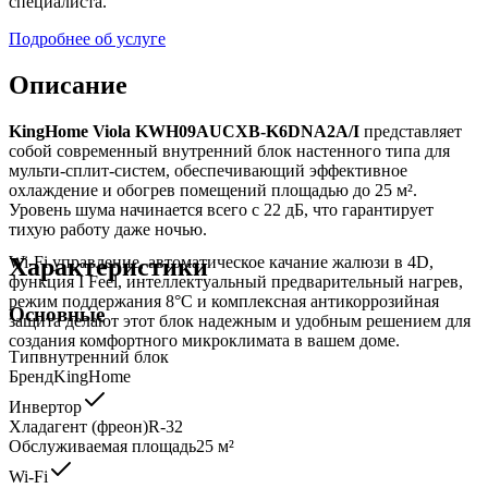
специалиста.
Подробнее об услуге
Описание
KingHome Viola KWH09AUCXB-K6DNA2A/I
представляет
собой современный внутренний блок настенного типа для
мульти-сплит-систем, обеспечивающий эффективное
охлаждение и обогрев помещений площадью до 25 м².
Уровень шума начинается всего с 22 дБ, что гарантирует
тихую работу даже ночью.
Характеристики
Wi-Fi управление, автоматическое качание жалюзи в 4D,
функция I Feel, интеллектуальный предварительный нагрев,
режим поддержания 8°C и комплексная антикоррозийная
Основные
защита делают этот блок надежным и удобным решением для
создания комфортного микроклимата в вашем доме.
Тип
внутренний блок
Бренд
KingHome
Инвертор
Хладагент (фреон)
R-32
Обслуживаемая площадь
25
м²
Wi-Fi