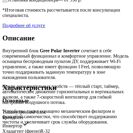
*Итоговая стоимость рассчитывается после консультации
специалиста.
Подробнее об услуге
Описание
Внутренний блок
Gree Pular Inverter
сочетает в себе
современный функционал и комфортное управление. Модель
оснащена беспроводным пультом ДУ, поддерживает Wi-Fi
управление, а также имеет функцию I Feel, позволяющую
точно поддерживать заданную температуру в зоне
нахождения пользователя.
Характеристики
Среди дополнительных удобств — тёплый старт, таймер,
автоматическое движение горизонтальных и вертикальных
жалюзи, а также 7-скоростной вентилятор для гибкой
Основные
настройки воздушного потока.
Устройство также оснащено механическим фильтром и
Тип
внутренний блок
функцией самоочистки, что способствует поддержанию
Бренд
Gree
чистоты и увеличивает срок службы оборудования.
Инвертор
Хладагент (фреон)
R-32