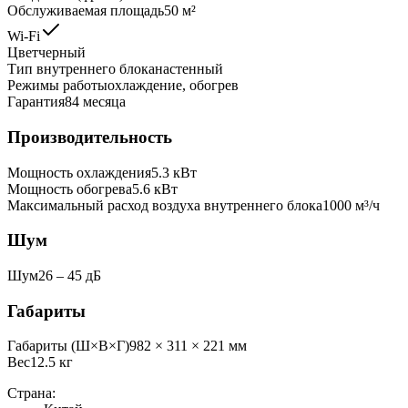
Обслуживаемая площадь
50
м²
Wi-Fi
Цвет
черный
Тип внутреннего блока
настенный
Режимы работы
охлаждение, обогрев
Гарантия
84 месяца
Производительность
Мощность охлаждения
5.3
кВт
Мощность обогрева
5.6
кВт
Максимальный расход воздуха внутреннего блока
1000
м³/ч
Шум
Шум
26 ‒ 45 дБ
Габариты
Габариты (Ш×В×Г)
982 × 311 × 221 мм
Вес
12.5
кг
Страна: