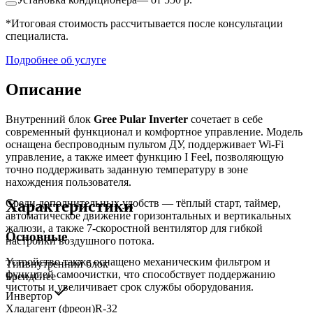
*Итоговая стоимость рассчитывается после консультации
специалиста.
Подробнее об услуге
Описание
Внутренний блок
Gree Pular Inverter
сочетает в себе
современный функционал и комфортное управление. Модель
оснащена беспроводным пультом ДУ, поддерживает Wi-Fi
управление, а также имеет функцию I Feel, позволяющую
точно поддерживать заданную температуру в зоне
нахождения пользователя.
Характеристики
Среди дополнительных удобств — тёплый старт, таймер,
автоматическое движение горизонтальных и вертикальных
жалюзи, а также 7-скоростной вентилятор для гибкой
Основные
настройки воздушного потока.
Устройство также оснащено механическим фильтром и
Тип
внутренний блок
функцией самоочистки, что способствует поддержанию
Бренд
Gree
чистоты и увеличивает срок службы оборудования.
Инвертор
Хладагент (фреон)
R-32