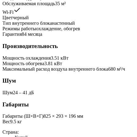
Обслуживаемая площадь
35
м²
Wi-Fi
Цвет
черный
Тип внутреннего блока
настенный
Режимы работы
охлаждение, обогрев
Гарантия
84 месяца
Производительность
Мощность охлаждения
3.51
кВт
Мощность обогрева
3.81
кВт
Максимальный расход воздуха внутреннего блока
680
м³/ч
Шум
Шум
24 ‒ 41 дБ
Габариты
Габариты (Ш×В×Г)
825 × 293 × 196 мм
Вес
9.5
кг
Страна: