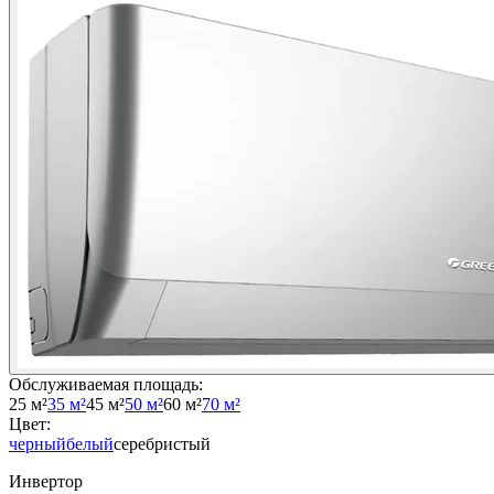
Обслуживаемая площадь
:
25 м²
35 м²
45 м²
50 м²
60 м²
70 м²
Цвет
:
черный
белый
серебристый
Инвертор