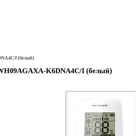
NA4C/I (белый)
r GWH09AGAXA-K6DNA4C/I (белый)