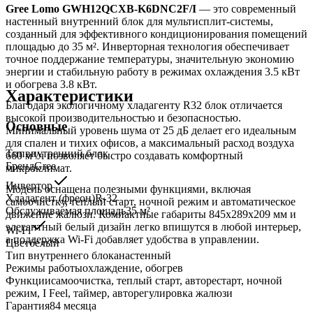
Gree Lomo GWH12QCXB-K6DNC2F/I
— это современный
настенный внутренний блок для мультисплит-системы,
созданный для эффективного кондиционирования помещений
площадью до 35 м². Инверторная технология обеспечивает
точное поддержание температуры, значительную экономию
энергии и стабильную работу в режимах охлаждения 3.5 кВт
и обогрева 3.8 кВт.
Характеристики
Благодаря экологичному хладагенту R32 блок отличается
высокой производительностью и безопасностью.
Основные
Минимальный уровень шума от 25 дБ делает его идеальным
для спален и тихих офисов, а максимальный расход воздуха
Тип
внутренний блок
660 м³/ч позволяет быстро создавать комфортный
Бренд
Gree
микроклимат.
Инвертор
Модель оснащена полезными функциями, включая
Хладагент (фреон)
R-32
самоочистку, теплый старт, ночной режим и автоматическое
Обслуживаемая площадь
35
м²
движение жалюзи. Компактные габариты 845x289x209 мм и
элегантный белый дизайн легко впишутся в любой интерьер,
Wi-Fi
а поддержка Wi-Fi добавляет удобства в управлении.
Цвет
белый
Тип внутреннего блока
настенный
Режимы работы
охлаждение, обогрев
Функции
самоочистка, теплый старт, авторестарт, ночной
режим, I Feel, таймер, авторегулировка жалюзи
Гарантия
84 месяца