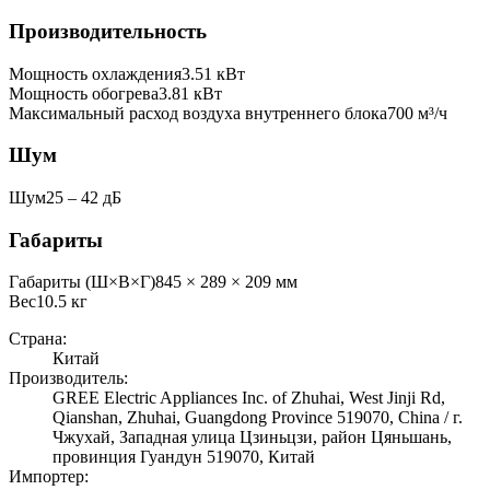
Производительность
Мощность охлаждения
3.51
кВт
Мощность обогрева
3.81
кВт
Максимальный расход воздуха внутреннего блока
700
м³/ч
Шум
Шум
25 ‒ 42 дБ
Габариты
Габариты (Ш×В×Г)
845 × 289 × 209 мм
Вес
10.5
кг
Страна:
Китай
Производитель:
GREE Electric Appliances Inc. of Zhuhai, West Jinji Rd,
Qianshan, Zhuhai, Guangdong Province 519070, China / г.
Чжухай, Западная улица Цзиньцзи, район Цяньшань,
провинция Гуандун 519070, Китай
Импортер: