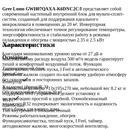
Gree Lomo GWH07QAXA-K6DNC2C/I
представляет собой
современный настенный внутренний блок для мульти-сплит-
систем, созданный для поддержания идеального
микроклимата в помещениях до 20 м². Инверторная
технология обеспечивает точное регулирование температуры,
энергоэффективность и стабильную работу в режимах
охлаждения и обогрева с мощностью 2.35 и 2.5 кВт
Характеристики
соответственно.
Благодаря минимальному уровню шума от 27 дБ и
Основные
максимальному расходу воздуха 500 м³/ч модель гарантирует
тихий и комфортный воздушный поток. Функции
Тип
внутренний блок
самоочистки, теплого пуска, I Feel и автоматического
Бренд
Gree
движения жалюзи создают по-настоящему удобную атмосферу
без сквозняков и посторонних запахов.
Инвертор
Хладагент (фреон)
R-32
Компактные размеры 713x195x270 мм, небольшой вес 8.2 кг и
Обслуживаемая площадь
20
м²
поддержка Wi-Fi управления делают установку и
эксплуатацию простой и удобной. Озонобезопасный
Wi-Fi
хладагент R32 подчеркивает экологичность и надежность
Цвет
белый
этого блока для вашего дома.
Тип внутреннего блока
настенный
Режимы работы
охлаждение, обогрев
Функции
самоочистка, теплый пуск, I Feel, таймер,
автодвижение жалюзи, многоскоростной вентилятор,