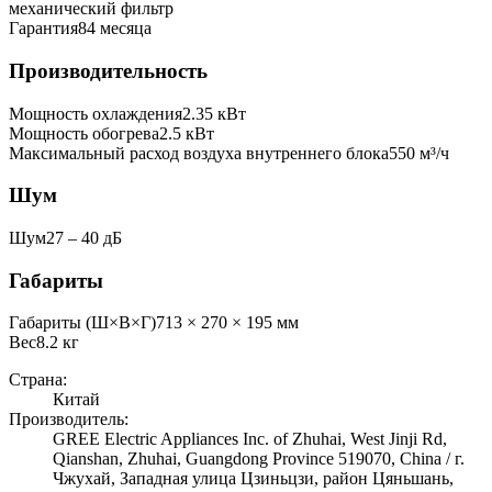
механический фильтр
Гарантия
84 месяца
Производительность
Мощность охлаждения
2.35
кВт
Мощность обогрева
2.5
кВт
Максимальный расход воздуха внутреннего блока
550
м³/ч
Шум
Шум
27 ‒ 40 дБ
Габариты
Габариты (Ш×В×Г)
713 × 270 × 195 мм
Вес
8.2
кг
Страна:
Китай
Производитель:
GREE Electric Appliances Inc. of Zhuhai, West Jinji Rd,
Qianshan, Zhuhai, Guangdong Province 519070, China / г.
Чжухай, Западная улица Цзиньцзи, район Цяньшань,