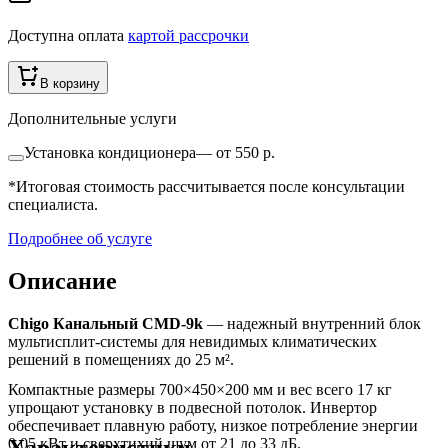
Доступна оплата
картой рассрочки
В корзину
Дополнительные услуги
Установка кондиционера
—
от 550 р.
*Итоговая стоимость рассчитывается после консультации
специалиста.
Подробнее об услуге
Описание
Chigo Канальный CMD-9k
— надежный внутренний блок
мультисплит-системы для невидимых климатических
решений в помещениях до 25 м².
Компактные размеры 700×450×200 мм и вес всего 17 кг
упрощают установку в подвесной потолок. Инвертор
обеспечивает плавную работу, низкое потребление энергии
Характеристики
0.05 кВт и сверхтихий шум от 21 до 33 дБ.