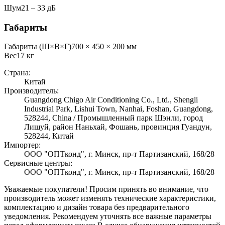
Шум
21 ‒ 33 дБ
Габариты
Габариты (Ш×В×Г)
700 × 450 × 200 мм
Вес
17
кг
Страна:
Китай
Производитель:
Guangdong Chigo Air Conditioning Co., Ltd., Shengli
Industrial Park, Lishui Town, Nanhai, Foshan, Guangdong,
528244, China / Промышленный парк Шэнли, город
Лишуй, район Наньхай, Фошань, провинция Гуандун,
528244, Китай
Импортер:
ООО "ОПТконд", г. Минск, пр-т Партизанский, 168/28
Сервисные центры:
ООО "ОПТконд", г. Минск, пр-т Партизанский, 168/28
Уважаемые покупатели! Просим принять во внимание, что
производитель может изменять технические характеристики,
комплектацию и дизайн товара без предварительного
уведомления. Рекомендуем уточнять все важные параметры