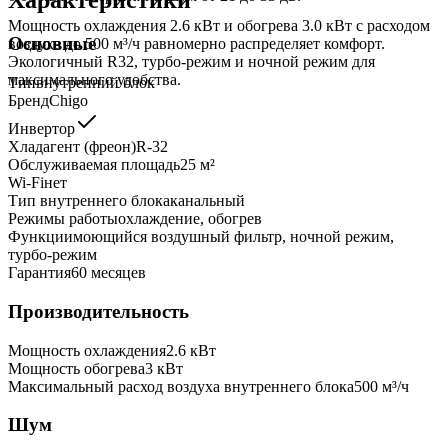
Мощность охлаждения 2.6 кВт и обогрева 3.0 кВт с расходом
Основные
воздуха до 500 м³/ч равномерно распределяет комфорт.
Экологичный R32, турбо-режим и ночной режим для
максимального удобства.
Тип
внутренний блок
Бренд
Chigo
Инвертор
Хладагент (фреон)
R-32
Обслуживаемая площадь
25
м²
Wi-Fi
нет
Тип внутреннего блока
канальный
Режимы работы
охлаждение, обогрев
Функции
моющийся воздушный фильтр, ночной режим,
турбо-режим
Гарантия
60 месяцев
Производительность
Мощность охлаждения
2.6
кВт
Мощность обогрева
3
кВт
Максимальный расход воздуха внутреннего блока
500
м³/ч
Шум