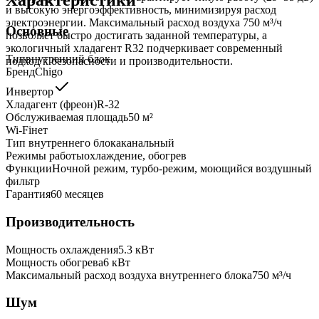
и высокую энергоэффективность, минимизируя расход
электроэнергии. Максимальный расход воздуха 750 м³/ч
Основные
позволяет быстро достигать заданной температуры, а
экологичный хладагент R32 подчеркивает современный
Тип
внутренний блок
подход к безопасности и производительности.
Бренд
Chigo
Инвертор
Хладагент (фреон)
R-32
Обслуживаемая площадь
50
м²
Wi-Fi
нет
Тип внутреннего блока
канальный
Режимы работы
охлаждение, обогрев
Функции
Ночной режим, турбо-режим, моющийся воздушный
фильтр
Гарантия
60 месяцев
Производительность
Мощность охлаждения
5.3
кВт
Мощность обогрева
6
кВт
Максимальный расход воздуха внутреннего блока
750
м³/ч
Шум