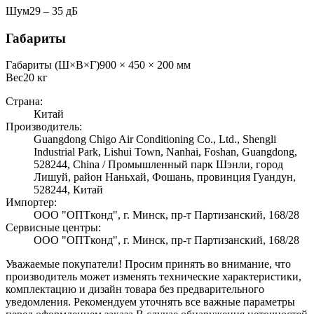
Шум
29 ‒ 35 дБ
Габариты
Габариты (Ш×В×Г)
900 × 450 × 200 мм
Вес
20
кг
Страна:
Китай
Производитель:
Guangdong Chigo Air Conditioning Co., Ltd., Shengli
Industrial Park, Lishui Town, Nanhai, Foshan, Guangdong,
528244, China / Промышленный парк Шэнли, город
Лишуй, район Наньхай, Фошань, провинция Гуандун,
528244, Китай
Импортер:
ООО "ОПТконд", г. Минск, пр-т Партизанский, 168/28
Сервисные центры:
ООО "ОПТконд", г. Минск, пр-т Партизанский, 168/28
Уважаемые покупатели! Просим принять во внимание, что
производитель может изменять технические характеристики,
комплектацию и дизайн товара без предварительного
уведомления. Рекомендуем уточнять все важные параметры