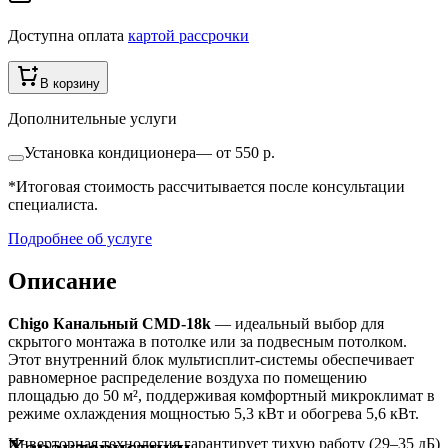
Доступна оплата
картой рассрочки
В корзину
Дополнительные услуги
Установка кондиционера
—
от 550 р.
*Итоговая стоимость рассчитывается после консультации
специалиста.
Подробнее об услуге
Описание
Chigo Канальный CMD-18k
— идеальный выбор для
скрытого монтажа в потолке или за подвесным потолком.
Этот внутренний блок мультисплит-системы обеспечивает
равномерное распределение воздуха по помещению
площадью до 50 м², поддерживая комфортный микроклимат в
режиме охлаждения мощностью 5,3 кВт и обогрева 5,6 кВт.
Характеристики
Инверторная технология гарантирует тихую работу (29–35 дБ)