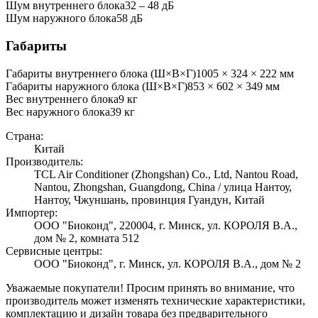
Шум внутреннего блока
32 ‒ 48 дБ
Шум наружного блока
58 дБ
Габариты
Габариты внутреннего блока (Ш×В×Г)
1005 × 324 × 222 мм
Габариты наружного блока (Ш×В×Г)
853 × 602 × 349 мм
Вес внутреннего блока
9
кг
Вес наружного блока
39
кг
Страна:
Китай
Производитель:
TCL Air Conditioner (Zhongshan) Co., Ltd, Nantou Road,
Nantou, Zhongshan, Guangdong, China / улица Нантоу,
Нантоу, Чжуншань, провинция Гуандун, Китай
Импортер:
ООО "Биоконд", 220004, г. Минск, ул. КОРОЛЯ В.А.,
дом № 2, комната 512
Сервисные центры:
ООО "Биоконд", г. Минск, ул. КОРОЛЯ В.А., дом № 2
Уважаемые покупатели! Просим принять во внимание, что
производитель может изменять технические характеристики,
комплектацию и дизайн товара без предварительного