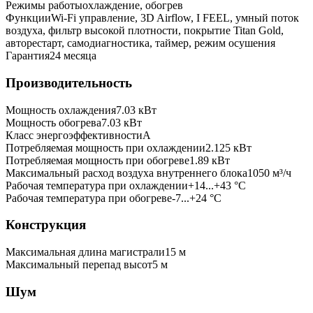
Режимы работы
охлаждение, обогрев
Функции
Wi-Fi управление, 3D Airflow, I FEEL, умный поток
воздуха, фильтр высокой плотности, покрытие Titan Gold,
авторестарт, самодиагностика, таймер, режим осушения
Гарантия
24 месяца
Производительность
Мощность охлаждения
7.03
кВт
Мощность обогрева
7.03
кВт
Класс энергоэффективности
A
Потребляемая мощность при охлаждении
2.125
кВт
Потребляемая мощность при обогреве
1.89
кВт
Максимальный расход воздуха внутреннего блока
1050
м³/ч
Рабочая температура при охлаждении
+14...+43 °C
Рабочая температура при обогреве
-7...+24 °C
Конструкция
Максимальная длина магистрали
15
м
Максимальный перепад высот
5
м
Шум