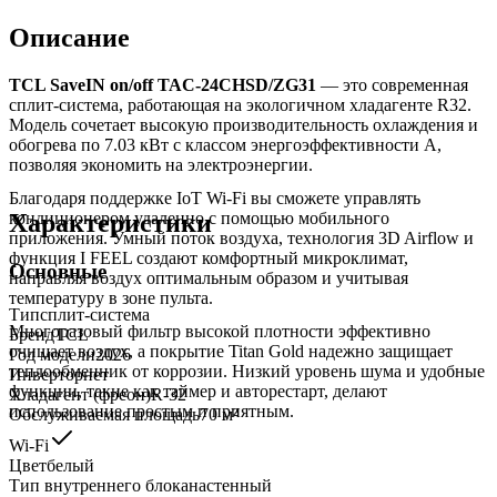
Описание
TCL SaveIN on/off TAC-24CHSD/ZG31
— это современная
сплит-система, работающая на экологичном хладагенте R32.
Модель сочетает высокую производительность охлаждения и
обогрева по 7.03 кВт с классом энергоэффективности A,
позволяя экономить на электроэнергии.
Благодаря поддержке IoT Wi-Fi вы сможете управлять
Характеристики
кондиционером удаленно с помощью мобильного
приложения. Умный поток воздуха, технология 3D Airflow и
функция I FEEL создают комфортный микроклимат,
Основные
направляя воздух оптимальным образом и учитывая
температуру в зоне пульта.
Тип
сплит-система
Многоразовый фильтр высокой плотности эффективно
Бренд
TCL
очищает воздух, а покрытие Titan Gold надежно защищает
Год модели
2026
теплообменник от коррозии. Низкий уровень шума и удобные
Инвертор
нет
функции, такие как таймер и авторестарт, делают
Хладагент (фреон)
R-32
использование простым и приятным.
Обслуживаемая площадь
70
м²
Wi-Fi
Цвет
белый
Тип внутреннего блока
настенный