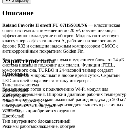
В корзину
Описание
Roland Favorite II on/off FU-07HSS010/N6
— классическая
сплит-система для помещений до 20 м², обеспечивающая
эффективное охлаждение и обогрев. Модель соответствует
классу энергоэффективности A, работает на экологичном
фреоне R32 и оснащена надежным компрессором GMCC с
антикоррозийным покрытием Golden Fin.
Характеристики
Благодаря низкому уровню шума внутреннего блока от 24 дБ
система идеально подходит для спален. Функции iFEEL,
комфортного сна, TURBO и 24-часовой таймер создают
Основные
оптимальный микроклимат в любое время суток. Скрытый
LED-дисплей сохраняет эстетику интерьера.
Тип
сплит-система
Кондиционер готов к подключению Wi-Fi модуля для
Бренд
Roland
удобного управления. Широкий диапазон рабочих температур
Инвертор
нет
наружного воздуха и максимальный расход воздуха до 500 м³/
Хладагент (фреон)
R-32
ч гарантируют стабильную производительность в различных
Обслуживаемая площадь
20
м²
условиях.
Wi-Fi
модуль приобретается отдельно
Цвет
белый
Тип внутреннего блока
настенный
Режимы работы
охлаждение, обогрев