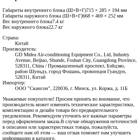
Габариты внутреннего блока (Ш×В×Г)
715 × 285 × 194 мм
Габариты наружного блока (Ш×В×Г)
668 × 469 × 252 мм
Вес внутреннего блока
7.4
кг
Вес наружного блока
22.7
кг
Страна:
Китай
Производитель:
GD Midea Air-conditioning Equipment Co., Ltd, Industry
Avenue, Beijiao, Shunde, Foshan City, Guangdong Province,
528311, China / Промышленный проспект, Бэйцзяо,
район Шуньдэ, город Фошань, провинция Гуандун,
528311, Китай
Импортер:
ООО "Скансон", 220036, г. Минск, ул. Коржа, д. 11Б
Уважаемые покупатели! Просим принять во внимание, что
производитель может изменять технические характеристики,
комплектацию и дизайн товара без предварительного
уведомления. Рекомендуем уточнять все важные параметры
перед оформлением заказа.
В случае обнаружения неточностей
в описании или характеристиках товара, пожалуйста,
сообщите нам об этом — ваш отзыв поможет нам улучшить
информацию в каталоге.