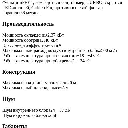
Функции
iFEEL, комфортный сон, таймер, TURBO, скрытый
LED-дисплей, Golden Fin, противопылевой фильтр
Гарантия
36 месяцев
Производительность
Мощность охлаждения
2.37
кВт
Мощность обогрева
2.48
кВт
Класс энергоэффективности
A
Максимальный расход воздуха внутреннего блока
500
м³/ч
Рабочая температура при охлаждении
+18...+43 °C
Рабочая температура при обогреве
-7...+24 °C
Конструкция
Максимальная длина магистрали
20
м
Максимальный перепад высот
8
м
Шум
Шум внутреннего блока
24 ‒ 37 дБ
Шум наружного блока
52 дБ
Габариты