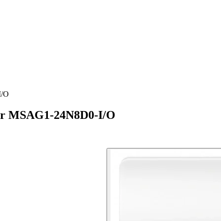
I/O
ter MSAG1-24N8D0-I/O