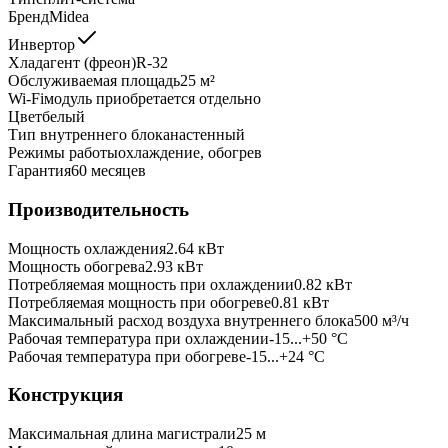
Бренд
Midea
Инвертор
Хладагент (фреон)
R-32
Обслуживаемая площадь
25
м²
Wi-Fi
модуль приобретается отдельно
Цвет
белый
Тип внутреннего блока
настенный
Режимы работы
охлаждение, обогрев
Гарантия
60 месяцев
Производительность
Мощность охлаждения
2.64
кВт
Мощность обогрева
2.93
кВт
Потребляемая мощность при охлаждении
0.82
кВт
Потребляемая мощность при обогреве
0.81
кВт
Максимальный расход воздуха внутреннего блока
500
м³/ч
Рабочая температура при охлаждении
-15...+50 °C
Рабочая температура при обогреве
-15...+24 °C
Конструкция
Максимальная длина магистрали
25
м