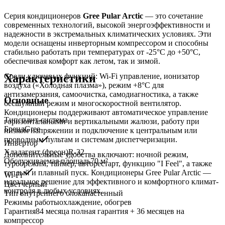
Серия кондиционеров
Gree Pular Arctic
— это сочетание
современных технологий, высокой энергоэффективности и
надежности в экстремальных климатических условиях. Эти
модели оснащены инверторным компрессором и способны
стабильно работать при температурах от -25°C до +50°C,
обеспечивая комфорт как летом, так и зимой.
Характеристики
Среди ключевых функций: Wi-Fi управление, ионизатор
воздуха («Холодная плазма»), режим +8°C для
антизамерзания, самоочистка, самодиагностика, а также
Основные
бесшумный режим и многоскоростной вентилятор.
Кондиционеры поддерживают автоматическое управление
Тип
сплит-система
горизонтальными и вертикальными жалюзи, работу при
Бренд
Gree
низком напряжении и подключение к центральным или
проводным пультам и системам диспетчеризации.
Инвертор
Хладагент (фреон)
R-32
Дополнительные удобства включают: ночной режим,
Обслуживаемая площадь
70
м²
турборежим, таймер, авторестарт, функцию "I Feel", а также
теплый и плавный пуск. Кондиционеры Gree Pular Arctic —
Wi-Fi
идеальное решение для эффективного и комфортного климат-
Цвет
черный
контроля в любых условиях.
Тип внутреннего блока
настенный
Режимы работы
охлаждение, обогрев
Гарантия
84 месяца полная гарантия + 36 месяцев на
компрессор