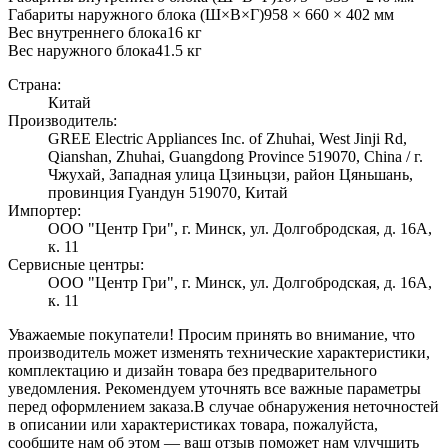
Габариты наружного блока (Ш×В×Г)
958 × 660 × 402 мм
Вес внутреннего блока
16
кг
Вес наружного блока
41.5
кг
Страна:
Китай
Производитель:
GREE Electric Appliances Inc. of Zhuhai, West Jinji Rd,
Qianshan, Zhuhai, Guangdong Province 519070, China / г.
Чжухай, Западная улица Цзиньцзи, район Цяньшань,
провинция Гуандун 519070, Китай
Импортер:
ООО "Центр Гри", г. Минск, ул. Долгобродская, д. 16А,
к. 11
Сервисные центры:
ООО "Центр Гри", г. Минск, ул. Долгобродская, д. 16А,
к. 11
Уважаемые покупатели! Просим принять во внимание, что
производитель может изменять технические характеристики,
комплектацию и дизайн товара без предварительного
уведомления. Рекомендуем уточнять все важные параметры
перед оформлением заказа.
В случае обнаружения неточностей
в описании или характеристиках товара, пожалуйста,
сообщите нам об этом — ваш отзыв поможет нам улучшить