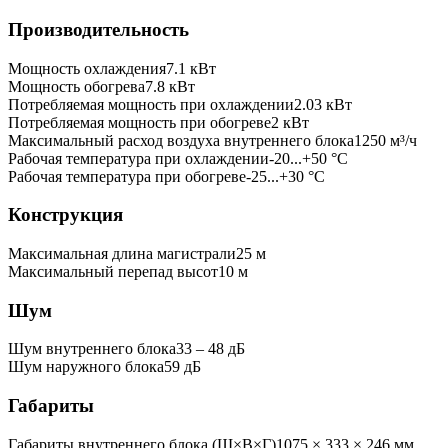
Производительность
Мощность охлаждения
7.1
кВт
Мощность обогрева
7.8
кВт
Потребляемая мощность при охлаждении
2.03
кВт
Потребляемая мощность при обогреве
2
кВт
Максимальный расход воздуха внутреннего блока
1250
м³/ч
Рабочая температура при охлаждении
-20...+50 °C
Рабочая температура при обогреве
-25...+30 °C
Конструкция
Максимальная длина магистрали
25
м
Максимальный перепад высот
10
м
Шум
Шум внутреннего блока
33 ‒ 48 дБ
Шум наружного блока
59 дБ
Габариты
Габариты внутреннего блока (Ш×В×Г)
1075 × 333 × 246 мм