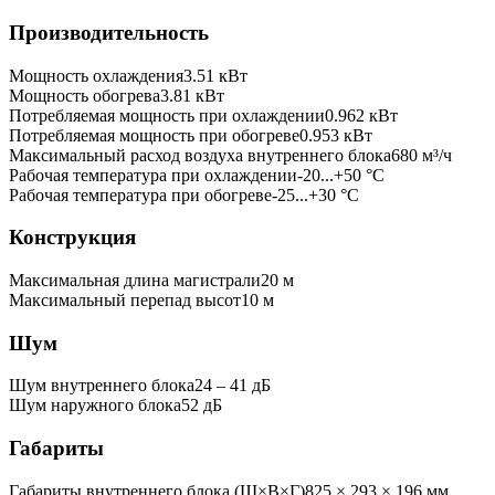
Производительность
Мощность охлаждения
3.51
кВт
Мощность обогрева
3.81
кВт
Потребляемая мощность при охлаждении
0.962
кВт
Потребляемая мощность при обогреве
0.953
кВт
Максимальный расход воздуха внутреннего блока
680
м³/ч
Рабочая температура при охлаждении
-20...+50 °C
Рабочая температура при обогреве
-25...+30 °C
Конструкция
Максимальная длина магистрали
20
м
Максимальный перепад высот
10
м
Шум
Шум внутреннего блока
24 ‒ 41 дБ
Шум наружного блока
52 дБ
Габариты
Габариты внутреннего блока (Ш×В×Г)
825 × 293 × 196 мм