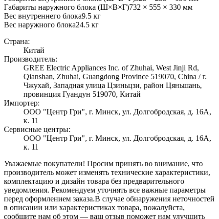
Габариты наружного блока (Ш×В×Г)
732 × 555 × 330 мм
Вес внутреннего блока
9.5
кг
Вес наружного блока
24.5
кг
Страна:
Китай
Производитель:
GREE Electric Appliances Inc. of Zhuhai, West Jinji Rd,
Qianshan, Zhuhai, Guangdong Province 519070, China / г.
Чжухай, Западная улица Цзиньцзи, район Цяньшань,
провинция Гуандун 519070, Китай
Импортер:
ООО "Центр Гри", г. Минск, ул. Долгобродская, д. 16А,
к. 11
Сервисные центры:
ООО "Центр Гри", г. Минск, ул. Долгобродская, д. 16А,
к. 11
Уважаемые покупатели! Просим принять во внимание, что
производитель может изменять технические характеристики,
комплектацию и дизайн товара без предварительного
уведомления. Рекомендуем уточнять все важные параметры
перед оформлением заказа.
В случае обнаружения неточностей
в описании или характеристиках товара, пожалуйста,
сообщите нам об этом — ваш отзыв поможет нам улучшить