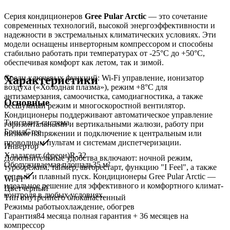
Серия кондиционеров
Gree Pular Arctic
— это сочетание
современных технологий, высокой энергоэффективности и
надежности в экстремальных климатических условиях. Эти
модели оснащены инверторным компрессором и способны
стабильно работать при температурах от -25°C до +50°C,
обеспечивая комфорт как летом, так и зимой.
Характеристики
Среди ключевых функций: Wi-Fi управление, ионизатор
воздуха («Холодная плазма»), режим +8°C для
антизамерзания, самоочистка, самодиагностика, а также
Основные
бесшумный режим и многоскоростной вентилятор.
Кондиционеры поддерживают автоматическое управление
Тип
сплит-система
горизонтальными и вертикальными жалюзи, работу при
Бренд
Gree
низком напряжении и подключение к центральным или
проводным пультам и системам диспетчеризации.
Инвертор
Хладагент (фреон)
R-32
Дополнительные удобства включают: ночной режим,
Обслуживаемая площадь
35
м²
турборежим, таймер, авторестарт, функцию "I Feel", а также
теплый и плавный пуск. Кондиционеры Gree Pular Arctic —
Wi-Fi
идеальное решение для эффективного и комфортного климат-
Цвет
черный
контроля в любых условиях.
Тип внутреннего блока
настенный
Режимы работы
охлаждение, обогрев
Гарантия
84 месяца полная гарантия + 36 месяцев на
компрессор