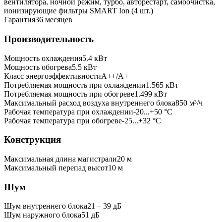
вентилятора, ночной режим, турбо, авторестарт, самоочистка,
ионизирующие фильтры SMART Ion (4 шт.)
Гарантия
36 месяцев
Производительность
Мощность охлаждения
5.4
кВт
Мощность обогрева
5.5
кВт
Класс энергоэффективности
A++/A+
Потребляемая мощность при охлаждении
1.565
кВт
Потребляемая мощность при обогреве
1.499
кВт
Максимальный расход воздуха внутреннего блока
850
м³/ч
Рабочая температура при охлаждении
-20...+50 °C
Рабочая температура при обогреве
-25...+32 °C
Конструкция
Максимальная длина магистрали
20
м
Максимальный перепад высот
10
м
Шум
Шум внутреннего блока
21 ‒ 39 дБ
Шум наружного блока
51 дБ