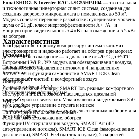
Funai SHOGUN Inverter RAC-I-SG55HP.D04
— это стильная
и технологичная инверторная сплит-система, созданная для
создания здорового микроклимата в помещениях до 50 м².
Модель сочетает передовые разработки: супернизкий уровень
шума от 21 дБ, класс энергоэффективности A++/A+ и
мощную производительность 5.4 кВт на охлаждение и 5.5 кВт
на обогрев.
Характеристики
Благодаря инверторному компрессору система экономит
электроэнергию и надежно работает на обогрев при морозах
Основные
до -25°C, а на охлаждение — в диапазоне от -20°C до +50°C.
Встроенный Wi-Fi, УФ-модуль для обеззараживания воздуха,
Тип
сплит-система
автоматическое управление потоком в 4 направлениях
Бренд
Funai
SMART Air и функция самоочистки SMART ICE Clean
обеспечивают чистый и комфортный воздух.
Инвертор
Хладагент (фреон)
R-32
Дополнительные фильтры SMART Ion, режимы комфортного
Обслуживаемая площадь
50
м²
сна, турбо и iFEEL позволят наслаждаться идеальной
температурой и свежестью. Максимальный воздухообмен 850
Wi-Fi
м³/ч, удобное управление с пульта и низкое
Цвет
белый
энергопотребление делают эту модель отличным выбором для
Тип внутреннего блока
настенный
дома или офиса.
Режимы работы
охлаждение, обогрев
Функции
UV-стерилизация воздуха, SMART Air (4D
автоуправление потоком), SMART ICE Clean (замораживание
для очистки), SMART Feel (датчик в пульте), 5 скоростей