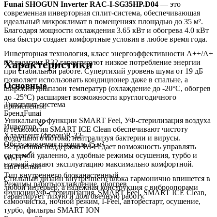
Funai SHOGUN Inverter RAC-I-SG35HP.D04
— это
современная инверторная сплит-система, обеспечивающая
идеальный микроклимат в помещениях площадью до 35 м².
Благодаря мощности охлаждения 3.65 кВт и обогрева 4.0 кВт
она быстро создает комфортные условия в любое время года.
Инверторная технология, класс энергоэффективности A++/A+
Характеристики
и хладагент R32 гарантируют низкое потребление энергии
при стабильной работе. Супертихий уровень шума от 19 дБ
позволяет использовать кондиционер даже в спальне, а
Основные
широкий диапазон температур (охлаждение до -20°C, обогрев
до -25°C) расширяет возможности круглогодичного
Тип
сплит-система
применения.
Бренд
Funai
Уникальные функции SMART Feel, УФ-стерилизация воздуха
Инвертор
и технология SMART ICE Clean обеспечивают чистоту
Хладагент (фреон)
R-32
воздушного потока, нейтрализуя бактерии и вирусы.
Обслуживаемая площадь
35
м²
Встроенная поддержка Wi-Fi дает возможность управлять
системой удаленно, а удобные режимы осушения, турбо и
Wi-Fi
ночной делают эксплуатацию максимально комфортной.
Цвет
белый
Тип внутреннего блока
настенный
Стильный дизайн внутреннего блока гармонично впишется в
Режимы работы
охлаждение, обогрев
любой интерьер, а надежная конструкция с виброопорами
Функции
УФ-стерилизация, SMART Feel, SMART ICE Clean,
гарантирует тихую и долговечную работу.
самоочистка, ночной режим, I-Feel, авторестарт, осушение,
турбо, фильтры SMART ION