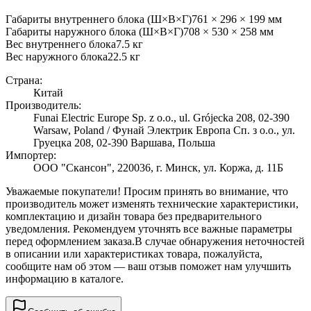
Габариты внутреннего блока (Ш×В×Г)
761 × 296 × 199 мм
Габариты наружного блока (Ш×В×Г)
708 × 530 × 258 мм
Вес внутреннего блока
7.5
кг
Вес наружного блока
22.5
кг
Страна:
Китай
Производитель:
Funai Electric Europe Sp. z o.o., ul. Grójecka 208, 02-390
Warsaw, Poland / Фунай Электрик Европа Сп. з о.о., ул.
Груецка 208, 02-390 Варшава, Польша
Импортер:
ООО "Скансон", 220036, г. Минск, ул. Коржа, д. 11Б
Уважаемые покупатели! Просим принять во внимание, что
производитель может изменять технические характеристики,
комплектацию и дизайн товара без предварительного
уведомления. Рекомендуем уточнять все важные параметры
перед оформлением заказа.
В случае обнаружения неточностей
в описании или характеристиках товара, пожалуйста,
сообщите нам об этом — ваш отзыв поможет нам улучшить
информацию в каталоге.