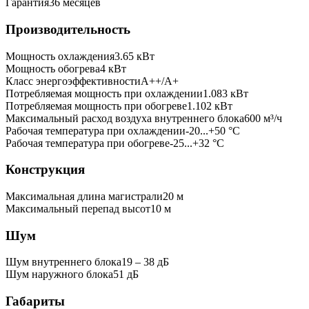
Гарантия
36 месяцев
Производительность
Мощность охлаждения
3.65
кВт
Мощность обогрева
4
кВт
Класс энергоэффективности
A++/A+
Потребляемая мощность при охлаждении
1.083
кВт
Потребляемая мощность при обогреве
1.102
кВт
Максимальный расход воздуха внутреннего блока
600
м³/ч
Рабочая температура при охлаждении
-20...+50 °C
Рабочая температура при обогреве
-25...+32 °C
Конструкция
Максимальная длина магистрали
20
м
Максимальный перепад высот
10
м
Шум
Шум внутреннего блока
19 ‒ 38 дБ
Шум наружного блока
51 дБ
Габариты