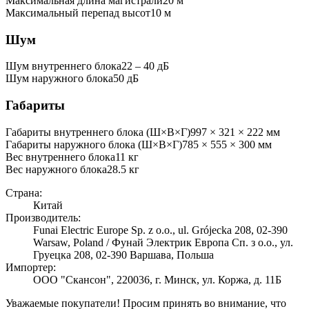
Максимальная длина магистрали
20
м
Максимальный перепад высот
10
м
Шум
Шум внутреннего блока
22 ‒ 40 дБ
Шум наружного блока
50 дБ
Габариты
Габариты внутреннего блока (Ш×В×Г)
997 × 321 × 222 мм
Габариты наружного блока (Ш×В×Г)
785 × 555 × 300 мм
Вес внутреннего блока
11
кг
Вес наружного блока
28.5
кг
Страна:
Китай
Производитель:
Funai Electric Europe Sp. z o.o., ul. Grójecka 208, 02-390
Warsaw, Poland / Фунай Электрик Европа Сп. з о.о., ул.
Груецка 208, 02-390 Варшава, Польша
Импортер:
ООО "Скансон", 220036, г. Минск, ул. Коржа, д. 11Б
Уважаемые покупатели! Просим принять во внимание, что