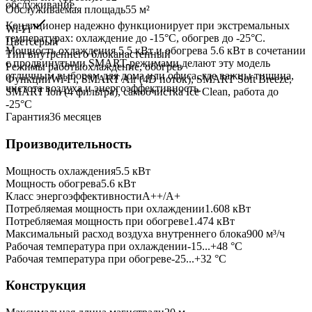
обслуживание.
Обслуживаемая площадь
55
м²
Кондиционер надежно функционирует при экстремальных
Wi-Fi
температурах: охлаждение до -15°C, обогрев до -25°C.
Цвет
серый
Мощность охлаждения 5.5 кВт и обогрева 5.6 кВт в сочетании
Тип внутреннего блока
настенный
с продвинутыми SMART-режимами делают эту модель
Режимы работы
охлаждение, обогрев
отличным выбором для дома или офиса, где важны тишина,
Функции
Wi-Fi, SMART Air (4D поток), SMART Soft Breeze,
чистота воздуха и энергоэффективность.
SMART Ion (4 фильтра), самоочистка Ice Clean, работа до
-25°C
Гарантия
36 месяцев
Производительность
Мощность охлаждения
5.5
кВт
Мощность обогрева
5.6
кВт
Класс энергоэффективности
A++/A+
Потребляемая мощность при охлаждении
1.608
кВт
Потребляемая мощность при обогреве
1.474
кВт
Максимальный расход воздуха внутреннего блока
900
м³/ч
Рабочая температура при охлаждении
-15...+48 °C
Рабочая температура при обогреве
-25...+32 °C
Конструкция