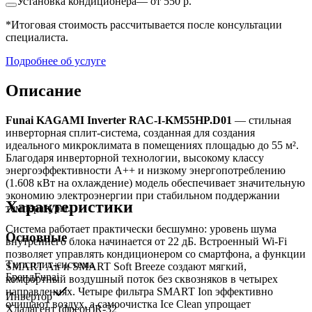
Установка кондиционера
—
от 550 р.
*Итоговая стоимость рассчитывается после консультации
специалиста.
Подробнее об услуге
Описание
Funai KAGAMI Inverter RAC-I-KM55HP.D01
— стильная
инверторная сплит-система, созданная для создания
идеального микроклимата в помещениях площадью до 55 м².
Благодаря инверторной технологии, высокому классу
энергоэффективности A++ и низкому энергопотреблению
(1.608 кВт на охлаждение) модель обеспечивает значительную
экономию электроэнергии при стабильном поддержании
Характеристики
температуры.
Система работает практически бесшумно: уровень шума
Основные
внутреннего блока начинается от 22 дБ. Встроенный Wi-Fi
позволяет управлять кондиционером со смартфона, а функции
Тип
сплит-система
SMART Air и SMART Soft Breeze создают мягкий,
Бренд
Funai
комфортный воздушный поток без сквозняков в четырех
направлениях. Четыре фильтра SMART Ion эффективно
Инвертор
очищают воздух, а самоочистка Ice Clean упрощает
Хладагент (фреон)
R-32