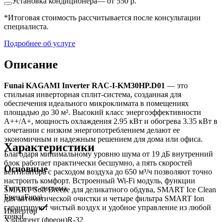
Установка кондиционера
—
от 550 р.
*Итоговая стоимость рассчитывается после консультации
специалиста.
Подробнее об услуге
Описание
Funai KAGAMI Inverter RAC-I-KM30HP.D01
— это
стильная инверторная сплит-система, созданная для
обеспечения идеального микроклимата в помещениях
площадью до 30 м². Высокий класс энергоэффективности
A++/A+, мощность охлаждения 2.95 кВт и обогрева 3.35 кВт в
сочетании с низким энергопотреблением делают ее
экономичным и надежным решением для дома или офиса.
Характеристики
Благодаря минимальному уровню шума от 19 дБ внутренний
блок работает практически бесшумно, а пять скоростей
Основные
вентилятора с расходом воздуха до 650 м³/ч позволяют точно
настроить комфорт. Встроенный Wi-Fi модуль, функции
Тип
сплит-система
SMART Soft Breeze для деликатного обдува, SMART Ice Clean
Бренд
Funai
для автоматической очистки и четыре фильтра SMART Ion
гарантируют чистый воздух и удобное управление из любой
Инвертор
точки.
Хладагент (фреон)
R-32