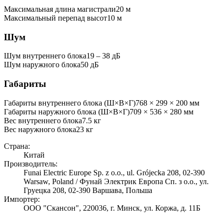
Максимальная длина магистрали
20
м
Максимальный перепад высот
10
м
Шум
Шум внутреннего блока
19 ‒ 38 дБ
Шум наружного блока
50 дБ
Габариты
Габариты внутреннего блока (Ш×В×Г)
768 × 299 × 200 мм
Габариты наружного блока (Ш×В×Г)
709 × 536 × 280 мм
Вес внутреннего блока
7.5
кг
Вес наружного блока
23
кг
Страна:
Китай
Производитель:
Funai Electric Europe Sp. z o.o., ul. Grójecka 208, 02-390
Warsaw, Poland / Фунай Электрик Европа Сп. з о.о., ул.
Груецка 208, 02-390 Варшава, Польша
Импортер:
ООО "Скансон", 220036, г. Минск, ул. Коржа, д. 11Б