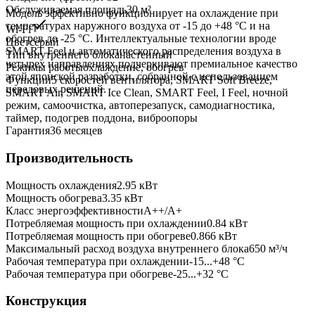
Обслуживаемая площадь
30
м²
Модель эффективно функционирует на охлаждение при
температурах наружного воздуха от -15 до +48 °C и на
Wi-Fi
обогрев до -25 °C. Интеллектуальные технологии вроде
Цвет
серый
SMART Feel и автоматического распределения воздуха в
Тип внутреннего блока
настенный
четырех направлениях подчеркивают премиальное качество
Режимы работы
охлаждение, обогрев
этой японской разработки, собранной с использованием
Функции
5 скоростей вентилятора, SMART Soft Breeze,
передовых решений.
SMART Air, SMART Ice Clean, SMART Feel, I Feel, ночной
режим, самоочистка, автоперезапуск, самодиагностика,
таймер, подогрев поддона, виброопоры
Гарантия
36 месяцев
Производительность
Мощность охлаждения
2.95
кВт
Мощность обогрева
3.35
кВт
Класс энергоэффективности
A++/A+
Потребляемая мощность при охлаждении
0.84
кВт
Потребляемая мощность при обогреве
0.866
кВт
Максимальный расход воздуха внутреннего блока
650
м³/ч
Рабочая температура при охлаждении
-15...+48 °C
Рабочая температура при обогреве
-25...+32 °C
Конструкция