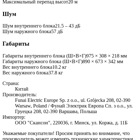
Максимальный перепад высот
20
м
Шум
Шум внутреннего блока
21.5 ‒ 43 дБ
Шум наружного блока
57 дБ
Габариты
Габариты внутреннего блока (Ш×В×Г)
975 × 308 × 218 мм
Габариты наружного блока (Ш×В×Г)
890 × 673 × 342 мм
Вес внутреннего блока
10.2
кг
Вес наружного блока
37.8
кг
Страна:
Китай
Производитель:
Funai Electric Europe Sp. z o.o., ul. Grójecka 208, 02-390
Warsaw, Poland / Фунай Электрик Европа Сп. з о.о., ул.
Груецка 208, 02-390 Варшава, Польша
Импортер:
ООО "Скансон", 220036, г. Минск, ул. Коржа, д. 11Б
Уважаемые покупатели! Просим принять во внимание, что
производитель может изменять технические характеристики,