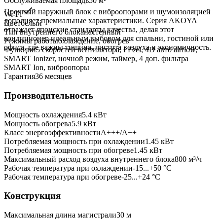
Обслуживаемая площадь
50
м²
Прочный наружный блок с виброопорами и шумоизоляцией
Wi-Fi
дополняет премиальные характеристики. Серия AKOYA
Цвет
белый
отражает японские стандарты качества, делая этот
Тип внутреннего блока
настенный
кондиционер идеальным выбором для спальни, гостиной или
Режимы работы
охлаждение, обогрев
офиса, где важны тишина, чистота воздуха и экономичность.
Функции
5 скоростей вентилятора, I Feel, 4D авто airflow,
SMART Ionizer, ночной режим, таймер, 4 доп. фильтра
SMART Ion, виброопоры
Гарантия
36 месяцев
Производительность
Мощность охлаждения
5.4
кВт
Мощность обогрева
5.9
кВт
Класс энергоэффективности
A+++/A++
Потребляемая мощность при охлаждении
1.45
кВт
Потребляемая мощность при обогреве
1.45
кВт
Максимальный расход воздуха внутреннего блока
800
м³/ч
Рабочая температура при охлаждении
-15...+50 °C
Рабочая температура при обогреве
-25...+24 °C
Конструкция
Максимальная длина магистрали
30
м