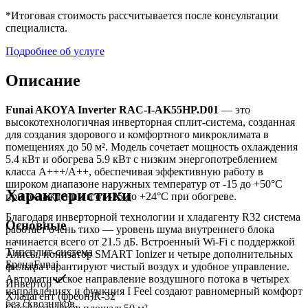
*Итоговая стоимость рассчитывается после консультации
специалиста.
Подробнее об услуге
Описание
Funai AKOYA Inverter RAC-I-AK55HP.D01
— это
высокотехнологичная инверторная сплит-система, созданная
для создания здорового и комфортного микроклимата в
помещениях до 50 м². Модель сочетает мощность охлаждения
5.4 кВт и обогрева 5.9 кВт с низким энергопотреблением
класса A+++/A++, обеспечивая эффективную работу в
широком диапазоне наружных температур от -15 до +50°C
Характеристики
при охлаждении и от -25 до +24°C при обогреве.
Благодаря инверторной технологии и хладагенту R32 система
Основные
работает очень тихо — уровень шума внутреннего блока
начинается всего от 21.5 дБ. Встроенный Wi-Fi с поддержкой
Тип
сплит-система
Алисы, ионизатор SMART Ionizer и четыре дополнительных
Бренд
Funai
фильтра гарантируют чистый воздух и удобное управление.
Автоматическое направление воздушного потока в четырех
Инвертор
направлениях и функция I Feel создают равномерный комфорт
Хладагент (фреон)
R-32
без сквозняков.