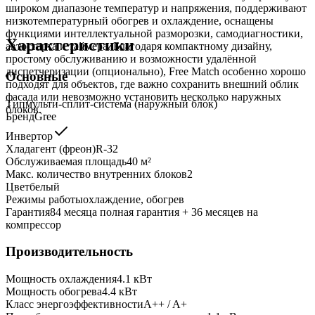
широком диапазоне температур и напряжения, поддерживают
низкотемпературный обогрев и охлаждение, оснащены
функциями интеллектуальной разморозки, самодиагностики,
Характеристики
автостарта и таймера. Благодаря компактному дизайну,
простому обслуживанию и возможности удалённой
диспетчеризации (опционально), Free Match особенно хорошо
Основные
подходят для объектов, где важно сохранить внешний облик
фасада или невозможно установить несколько наружных
Тип
мульти-сплит-система (наружный блок)
блоков.
Бренд
Gree
Инвертор
Хладагент (фреон)
R-32
Обслуживаемая площадь
40
м²
Макс. количество внутренних блоков
2
Цвет
белый
Режимы работы
охлаждение, обогрев
Гарантия
84 месяца полная гарантия + 36 месяцев на
компрессор
Производительность
Мощность охлаждения
4.1
кВт
Мощность обогрева
4.4
кВт
Класс энергоэффективности
A++ / A+