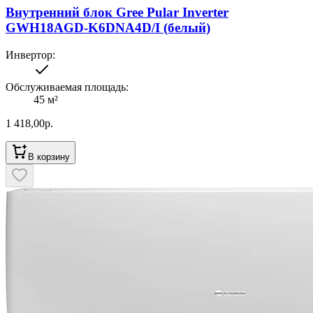
Внутренний блок Gree Pular Inverter
GWH18AGD-K6DNA4D/I (белый)
Инвертор
:
Обслуживаемая площадь
:
45
м²
1 418,00
р.
В корзину