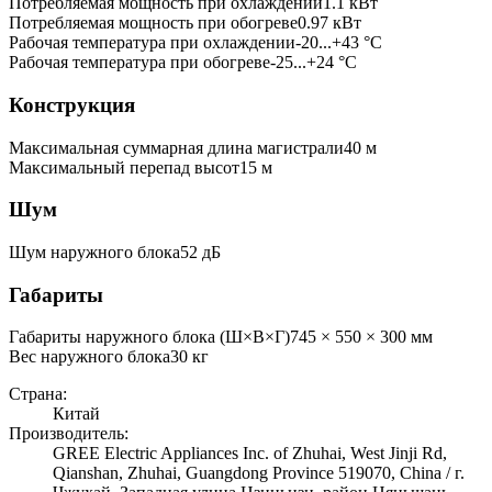
Потребляемая мощность при охлаждении
1.1
кВт
Потребляемая мощность при обогреве
0.97
кВт
Рабочая температура при охлаждении
-20...+43 °C
Рабочая температура при обогреве
-25...+24 °C
Конструкция
Максимальная суммарная длина магистрали
40
м
Максимальный перепад высот
15
м
Шум
Шум наружного блока
52 дБ
Габариты
Габариты наружного блока (Ш×В×Г)
745 × 550 × 300 мм
Вес наружного блока
30
кг
Страна:
Китай
Производитель:
GREE Electric Appliances Inc. of Zhuhai, West Jinji Rd,
Qianshan, Zhuhai, Guangdong Province 519070, China / г.