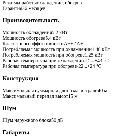
Режимы работы
охлаждение, обогрев
Гарантия
36 месяцев
Производительность
Мощность охлаждения
5.2
кВт
Мощность обогрева
5.4
кВт
Класс энергоэффективности
A++ / A+
Потребляемая мощность при охлаждении
1.48
кВт
Потребляемая мощность при обогреве
1.25
кВт
Рабочая температура при охлаждении
-15...+43 °C
Рабочая температура при обогреве
-22...+24 °C
Конструкция
Максимальная суммарная длина магистрали
40
м
Максимальный перепад высот
15
м
Шум
Шум наружного блока
50 дБ
Габариты