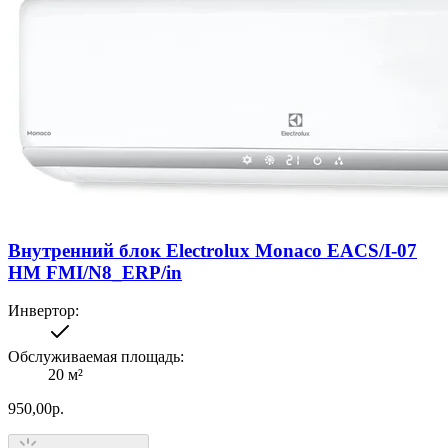
Внутренний блок Electrolux Monaco EACS/I-07
HM FMI/N8_ERP/in
Инвертор
:
Обслуживаемая площадь
:
20
м²
950,00
р.