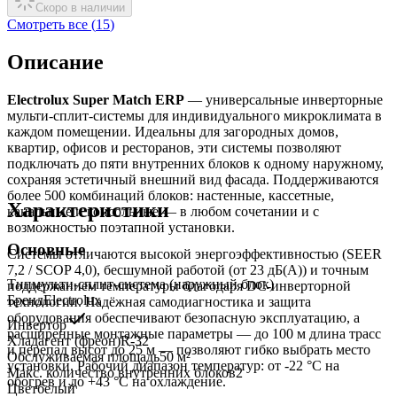
Скоро в наличии
Смотреть все (
15
)
Описание
Electrolux Super Match ERP
— универсальные инверторные
мульти-сплит-системы для индивидуального микроклимата в
каждом помещении. Идеальны для загородных домов,
квартир, офисов и ресторанов, эти системы позволяют
подключать до пяти внутренних блоков к одному наружному,
сохраняя эстетичный внешний вид фасада. Поддерживаются
более 500 комбинаций блоков: настенные, кассетные,
Характеристики
канальные и консольные — в любом сочетании и с
возможностью поэтапной установки.
Основные
Системы отличаются высокой энергоэффективностью (SEER
7,2 / SCOP 4,0), бесшумной работой (от 23 дБ(A)) и точным
Тип
мульти-сплит-система (наружный блок)
поддержанием температуры благодаря DC-инверторной
Бренд
Electrolux
технологии. Надёжная самодиагностика и защита
оборудования обеспечивают безопасную эксплуатацию, а
Инвертор
расширенные монтажные параметры — до 100 м длина трасс
Хладагент (фреон)
R-32
и перепад высот до 25 м — позволяют гибко выбрать место
Обслуживаемая площадь
50
м²
установки. Рабочий диапазон температур: от -22 °C на
Макс. количество внутренних блоков
2
обогрев и до +43 °C на охлаждение.
Цвет
белый