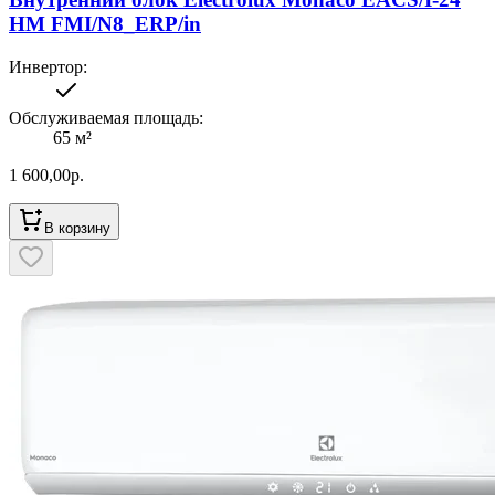
HM FMI/N8_ERP/in
Инвертор
:
Обслуживаемая площадь
:
65
м²
1 600,00
р.
В корзину