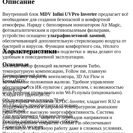
Описание
Внутренний блок
MDV Infini UVPro Inverter
предлагает всё
необходимое для создания безопасной и комфортной
атмосферы. Наряду с биполярным ионизатором Air Magic,
фотокаталитическим и противопылевым фильтрами,
устройство оснащено
ультрафиолетовой лампой
,
обеспечивающей дополнительную стерилизацию воздуха от
бактерий и вирусов. Функции комфортного сна, тёплого
Характеристики
пуска, таймера, отключения подсветки и звука делают его
удобным в повседневной эксплуатации.
Основные
Богатый набор функций включает режим Turbo,
температурную компенсацию, Follow me, плавную
Тип
внутренний блок
регулировку скорости вентилятора, 3D Air Flow и
Бренд
MDV
запоминание положения жалюзи. Удобное управление
обеспечивается ИК-пультом с держателем, с возможностью
Инвертор
подключения проводного или Wi-Fi-пульта (опционально).
Хладагент (фреон)
R-32
Обслуживаемая площадь
70
м²
Инверторная технология 3D DC-Inverter, хладагент R32 и
Wi-Fi
модуль приобретается отдельно
поддержка работы в широком температурном диапазоне
Цвет
белый
гарантируют высокую энергоэффективность. Система
Тип внутреннего блока
настенный
самодиагностики, защита от перепадов напряжения и
Режимы работы
охлаждение, обогрев
антикоррозийное покрытие Golden Fin обеспечивают
Гарантия
36 месяцев
стабильную и надёжную работу даже в сложных условиях.