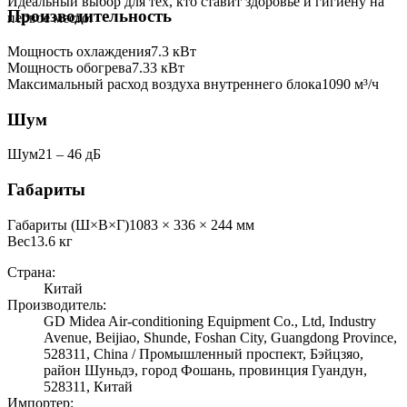
Идеальный выбор для тех, кто ставит здоровье и гигиену на
Производительность
первое место.
Мощность охлаждения
7.3
кВт
Мощность обогрева
7.33
кВт
Максимальный расход воздуха внутреннего блока
1090
м³/ч
Шум
Шум
21 ‒ 46 дБ
Габариты
Габариты (Ш×В×Г)
1083 × 336 × 244 мм
Вес
13.6
кг
Страна:
Китай
Производитель:
GD Midea Air-conditioning Equipment Co., Ltd, Industry
Avenue, Beijiao, Shunde, Foshan City, Guangdong Province,
528311, China / Промышленный проспект, Бэйцзяо,
район Шуньдэ, город Фошань, провинция Гуандун,
528311, Китай
Импортер: