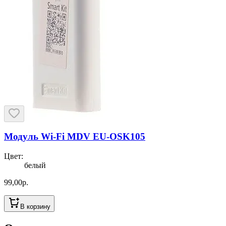
Модуль Wi-Fi MDV EU-OSK105
Цвет
:
белый
99,00
р.
В корзину