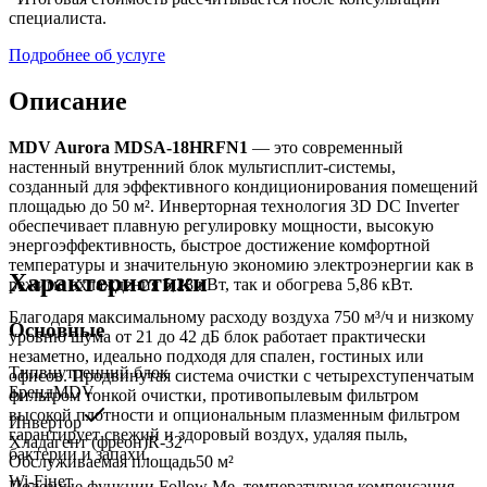
специалиста.
Подробнее об услуге
Описание
MDV Aurora MDSA-18HRFN1
— это современный
настенный внутренний блок мультисплит-системы,
созданный для эффективного кондиционирования помещений
площадью до 50 м². Инверторная технология 3D DC Inverter
обеспечивает плавную регулировку мощности, высокую
энергоэффективность, быстрое достижение комфортной
температуры и значительную экономию электроэнергии как в
Характеристики
режиме охлаждения 5,28 кВт, так и обогрева 5,86 кВт.
Благодаря максимальному расходу воздуха 750 м³/ч и низкому
Основные
уровню шума от 21 до 42 дБ блок работает практически
незаметно, идеально подходя для спален, гостиных или
Тип
внутренний блок
офисов. Продвинутая система очистки с четырехступенчатым
Бренд
MDV
фильтром тонкой очистки, противопылевым фильтром
высокой плотности и опциональным плазменным фильтром
Инвертор
гарантирует свежий и здоровый воздух, удаляя пыль,
Хладагент (фреон)
R-32
бактерии и запахи.
Обслуживаемая площадь
50
м²
Wi-Fi
нет
Полезные функции Follow Me, температурная компенсация,