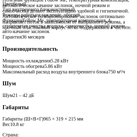
Цвет
белый
автоматическое качание заслонок, ночной режим и
Тип внутреннего блока
настенный
самоочистка делают эксплуатацию удобной и гигиеничной.
Режимы работы
охлаждение, обогрев
Автоматическое позиционирование заслонок оптимально
Функции
Follow Me, температурная компенсация, 4-
направляет поток в зависимости от выбранного режима, а
ступенчатая очистка воздуха, самоочистка, ночной режим,
прочный пластиковый корпус легко поддерживать в чистоте.
авто-качание заслонок
Гарантия
36 месяцев
Производительность
Мощность охлаждения
5.28
кВт
Мощность обогрева
5.86
кВт
Максимальный расход воздуха внутреннего блока
750
м³/ч
Шум
Шум
21 ‒ 42 дБ
Габариты
Габариты (Ш×В×Г)
965 × 319 × 215 мм
Вес
10.8
кг
Страна: