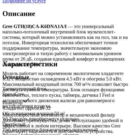
Подробнее об услуге
Описание
Gree GTH(18)CA-K6DNA1A/I
— это универсальный
напольно-потолочный внутренний блок мультисплит-
системы, который можно устанавливать как на пол, так и на
потолок. Инверторная технология обеспечивает точное
поддержание температуры, значительную экономию
электроэнергии и тихую работу с минимальным уровнем
шума от 26 дБ, создавая идеальный комфорт в помещениях
Характеристики
площадью до 50 м².
Модель работает на современном экологичном хладагенте
Основные
R32 с мощностью охлаждения 4.5 кВт и обогрева 5.0 кВт.
Максимальный воздушный поток 700 м³/ч позволяет быстро
Тип
внутренний блок
достигать нужной температуры. Блок оснащен функциями
Бренд
Gree
самоочистки, теплого пуска, таймера, датчика I Feel и
автоматического движения жалюзи для равномерного
Инвертор
распределения воздуха.
Хладагент (фреон)
R-32
Обслуживаемая площадь
50
м²
Многоскоростной вентилятор и механический фильтр
Wi-Fi
модуль приобретается отдельно
дополняют преимущества, делая эксплуатацию удобной и
Цвет
белый
эффективной в любом интерьере. Высокое качество Gree
Тип внутреннего блока
напольно-потолочный
гарантирует надежность и долговечность устройства.