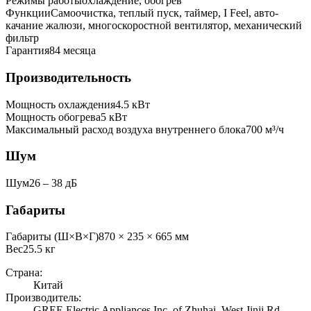
Режимы работы
охлаждение, обогрев
Функции
Самоочистка, теплый пуск, таймер, I Feel, авто-
качание жалюзи, многоскоростной вентилятор, механический
фильтр
Гарантия
84 месяца
Производительность
Мощность охлаждения
4.5
кВт
Мощность обогрева
5
кВт
Максимальный расход воздуха внутреннего блока
700
м³/ч
Шум
Шум
26 ‒ 38 дБ
Габариты
Габариты (Ш×В×Г)
870 × 235 × 665 мм
Вес
25.5
кг
Страна:
Китай
Производитель:
GREE Electric Appliances Inc. of Zhuhai, West Jinji Rd,