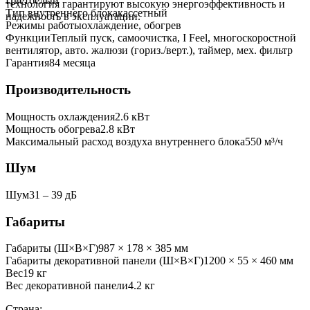
Цвет
белый
технология гарантируют высокую энергоэффективность и
Тип внутреннего блока
кассетный
надежность в эксплуатации.
Режимы работы
охлаждение, обогрев
Функции
Теплый пуск, самоочистка, I Feel, многоскоростной
вентилятор, авто. жалюзи (гориз./верт.), таймер, мех. фильтр
Гарантия
84 месяца
Производительность
Мощность охлаждения
2.6
кВт
Мощность обогрева
2.8
кВт
Максимальный расход воздуха внутреннего блока
550
м³/ч
Шум
Шум
31 ‒ 39 дБ
Габариты
Габариты (Ш×В×Г)
987 × 178 × 385 мм
Габариты декоративной панели (Ш×В×Г)
1200 × 55 × 460 мм
Вес
19
кг
Вес декоративной панели
4.2
кг
Страна: