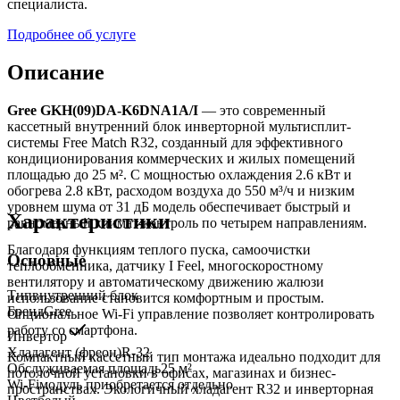
специалиста.
Подробнее об услуге
Описание
Gree GKH(09)DA-K6DNA1A/I
— это современный
кассетный внутренний блок инверторной мультисплит-
системы Free Match R32, созданный для эффективного
кондиционирования коммерческих и жилых помещений
площадью до 25 м². С мощностью охлаждения 2.6 кВт и
обогрева 2.8 кВт, расходом воздуха до 550 м³/ч и низким
уровнем шума от 31 дБ модель обеспечивает быстрый и
Характеристики
равномерный климат-контроль по четырем направлениям.
Благодаря функциям теплого пуска, самоочистки
Основные
теплообменника, датчику I Feel, многоскоростному
вентилятору и автоматическому движению жалюзи
Тип
внутренний блок
использование становится комфортным и простым.
Бренд
Gree
Опциональное Wi-Fi управление позволяет контролировать
работу со смартфона.
Инвертор
Хладагент (фреон)
R-32
Компактный кассетный тип монтажа идеально подходит для
Обслуживаемая площадь
25
м²
потолочной установки в офисах, магазинах и бизнес-
Wi-Fi
модуль приобретается отдельно
пространствах. Экологичный хладагент R32 и инверторная