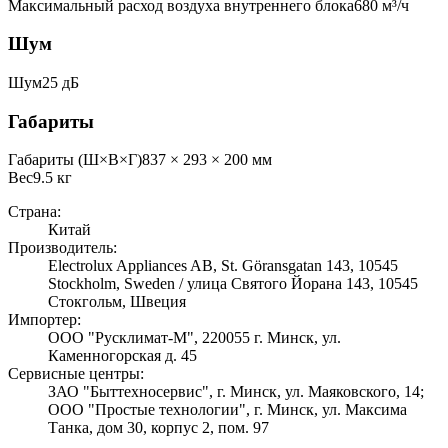
Максимальный расход воздуха внутреннего блока
680
м³/ч
Шум
Шум
25 дБ
Габариты
Габариты (Ш×В×Г)
837 × 293 × 200 мм
Вес
9.5
кг
Страна:
Китай
Производитель:
Electrolux Appliances AB, St. Göransgatan 143, 10545
Stockholm, Sweden / улица Святого Йорана 143, 10545
Стокгольм, Швеция
Импортер:
ООО "Русклимат-М", 220055 г. Минск, ул.
Каменногорская д. 45
Сервисные центры:
ЗАО "Быттехносервис", г. Минск, ул. Маяковского, 14;
ООО "Простые технологии", г. Минск, ул. Максима
Танка, дом 30, корпус 2, пом. 97