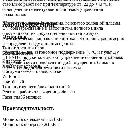
стабильно работают при температуре от -22 до +43 °C и
оснащены интеллектуальной системой управления
влажностью.
Характеристики
Шестиступенчатая фильтрация, генератор холодной плазмы,
UV-обеззараживание и автоочистка полного цикла
обеспечивают высокую степень очистки воздуха.
Основные
Автоматическое направление потока в 4 стороны равномерно
распределяет воздух по помещению.
Тип
внутренний блок
Функция I-Feel, автономное поддержание +8 °C и пульт ДУ
Бренд
Electrolux
HI-END с подсветкой делают управление особенно удобным.
Инвертор
Поддерживается подключение до 5 внутренних блоков в
Хладагент (фреон)
R-32
рамках свободной компоновки системы.
Обслуживаемая площадь
35
м²
Wi-Fi
нет
Цвет
белый
Тип внутреннего блока
настенный
Режимы работы
охлаждение, обогрев
Гарантия
36 месяцев
Производительность
Мощность охлаждения
3.51
кВт
Мощность обогрева
3.81
кВт