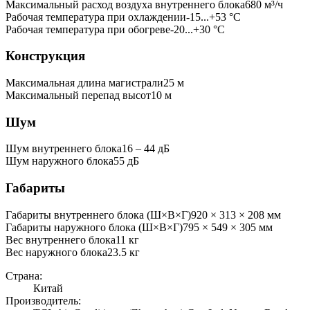
Максимальный расход воздуха внутреннего блока
680
м³/ч
Рабочая температура при охлаждении
-15...+53 °C
Рабочая температура при обогреве
-20...+30 °C
Конструкция
Максимальная длина магистрали
25
м
Максимальный перепад высот
10
м
Шум
Шум внутреннего блока
16 ‒ 44 дБ
Шум наружного блока
55 дБ
Габариты
Габариты внутреннего блока (Ш×В×Г)
920 × 313 × 208 мм
Габариты наружного блока (Ш×В×Г)
795 × 549 × 305 мм
Вес внутреннего блока
11
кг
Вес наружного блока
23.5
кг
Страна:
Китай
Производитель: