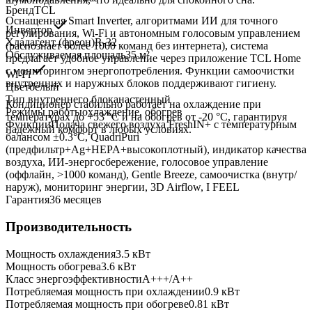
Бренд
TCL
Оснащенная Smart Inverter, алгоритмами ИИ для точного
Инвертор
регулирования, Wi-Fi и автономным голосовым управлением
Хладагент (фреон)
R-32
(распознает более 1000 команд без интернета), система
Обслуживаемая площадь
35
м²
предлагает удобное управление через приложение TCL Home
с мониторингом энергопотребления. Функции самоочистки
Wi-Fi
внутренних и наружных блоков поддерживают гигиену.
Цвет
белый
Тип внутреннего блока
настенный
Кондиционер стабильно работает на охлаждение при
Режимы работы
охлаждение, обогрев
температурах до +53 °C и на обогрев от -20 °C, гарантируя
Функции
Подача свежего воздуха FreshIN+ с температурным
надежный комфорт в любых условиях.
балансом ±0.3°C, QuadriPuri
(предфильтр+Ag+HEPA+высокоплотный), индикатор качества
воздуха, ИИ-энергосбережение, голосовое управление
(оффлайн, >1000 команд), Gentle Breeze, самоочистка (внутр/
наруж), мониторинг энергии, 3D Airflow, I FEEL
Гарантия
36 месяцев
Производительность
Мощность охлаждения
3.5
кВт
Мощность обогрева
3.6
кВт
Класс энергоэффективности
A+++/A++
Потребляемая мощность при охлаждении
0.9
кВт
Потребляемая мощность при обогреве
0.81
кВт