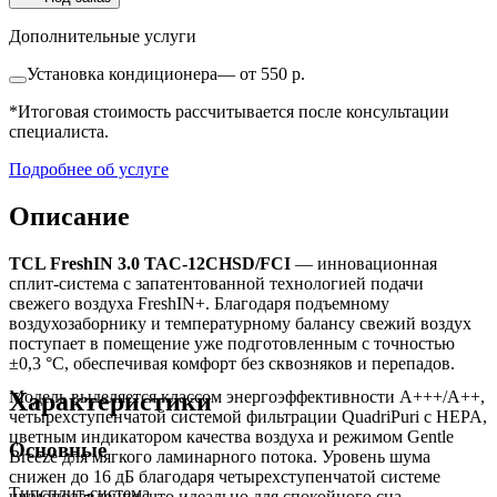
Дополнительные услуги
Установка кондиционера
—
от 550 р.
*Итоговая стоимость рассчитывается после консультации
специалиста.
Подробнее об услуге
Описание
TCL FreshIN 3.0 TAC-12CHSD/FCI
— инновационная
сплит-система с запатентованной технологией подачи
свежего воздуха FreshIN+. Благодаря подъемному
воздухозаборнику и температурному балансу свежий воздух
поступает в помещение уже подготовленным с точностью
±0,3 °C, обеспечивая комфорт без сквозняков и перепадов.
Характеристики
Модель выделяется классом энергоэффективности A+++/A++,
четырехступенчатой системой фильтрации QuadriPuri с HEPA,
цветным индикатором качества воздуха и режимом Gentle
Основные
Breeze для мягкого ламинарного потока. Уровень шума
снижен до 16 дБ благодаря четырехступенчатой системе
Тип
сплит-система
шумоподавления, что идеально для спокойного сна.