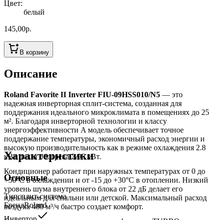
Цвет
:
белый
145,00
р.
В корзину
Описание
Roland Favorite II Inverter FIU-09HSS010/N5
— это
надежная инверторная сплит-система, созданная для
поддержания идеального микроклимата в помещениях до 25
м². Благодаря инверторной технологии и классу
энергоэффективности A модель обеспечивает точное
поддержание температуры, экономичный расход энергии и
высокую производительность как в режиме охлаждения 2.8
Характеристики
кВт, так и обогрева 2.96 кВт.
Кондиционер работает при наружных температурах от 0 до
Основные
+50°C в охлаждении и от -15 до +30°C в отоплении. Низкий
уровень шума внутреннего блока от 22 дБ делает его
Тип
сплит-система
идеальным для спальни или детской. Максимальный расход
Бренд
Roland
воздуха 480 м³/ч быстро создает комфорт.
Инвертор