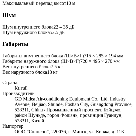
Максимальный перепад высот
10
м
Шум
Шум внутреннего блока
22 ‒ 35 дБ
Шум наружного блока
52.5 дБ
Габариты
Габариты внутреннего блока (Ш×В×Г)
715 × 285 × 194 мм
Габариты наружного блока (Ш×В×Г)
720 × 495 × 270 мм
Вес внутреннего блока
7.5
кг
Вес наружного блока
18
кг
Страна:
Китай
Производитель:
GD Midea Air-conditioning Equipment Co., Ltd, Industry
Avenue, Beijiao, Shunde, Foshan City, Guangdong Province,
528311, China / Промышленный проспект, Бэйцзяо,
район Шуньдэ, город Фошань, провинция Гуандун,
528311, Китай
Импортер:
ООО "Скансон", 220036, г. Минск, ул. Коржа, д. 11Б