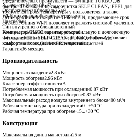
Среди ключевых преимуществ — функции TURBO для
Хладагент (фреон)
R-32
быстрого охлаждения, самоочистка SELF CLEAN, iFEEL для
Обслуживаемая площадь
25
м²
точного контроля температуры у пользователя, а также
Wi-Fi
модуль приобретается отдельно
антикоррозийное покрытие Golden FIN, продлевающее срок
Цвет
белый
службы. Опция Wi-Fi позволяет управлять системой удаленно.
Тип внутреннего блока
настенный
Компрессор GMCC гарантирует стабильную и долговечную
Режимы работы
охлаждение, обогрев
работу, а удобный пульт ДУ с скрытым дисплеем добавляет
Функции
iFEEL, SELF CLEAN, TURBO, Follow Me,
комфорта в повседневное использование.
комфортный сон, Golden FIN, скрытый дисплей
Гарантия
36 месяцев
Производительность
Мощность охлаждения
2.8
кВт
Мощность обогрева
2.96
кВт
Класс энергоэффективности
A
Потребляемая мощность при охлаждении
0.87
кВт
Потребляемая мощность при обогреве
0.82
кВт
Максимальный расход воздуха внутреннего блока
480
м³/ч
Рабочая температура при охлаждении
0...+50 °C
Рабочая температура при обогреве
-15...+30 °C
Конструкция
Максимальная длина магистрали
25
м