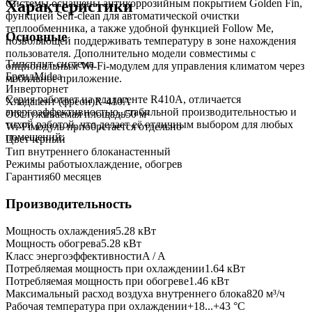
Характеристики
Системы оснащены антикоррозийным покрытием Golden Fin,
функцией Self-clean для автоматической очистки
теплообменника, а также удобной функцией Follow Me,
Основные
позволяющей поддерживать температуру в зоне нахождения
пользователя. Дополнительно модели совместимы с
Тип
сплит-система
опциональным Wi-Fi-модулем для управления климатом через
Бренд
Midea
мобильное приложение.
Инвертор
нет
Серия работает на хладагенте R410A, отличается
Хладагент (фреон)
R-410A
энергоэффективностью, стабильной производительностью и
Обслуживаемая площадь
50
м²
тихой работой, что делает её отличным выбором для любых
Wi-Fi
модуль приобретается отдельно
помещений.
Цвет
черный
Тип внутреннего блока
настенный
Режимы работы
охлаждение, обогрев
Гарантия
60 месяцев
Производительность
Мощность охлаждения
5.28
кВт
Мощность обогрева
5.28
кВт
Класс энергоэффективности
A / A
Потребляемая мощность при охлаждении
1.64
кВт
Потребляемая мощность при обогреве
1.46
кВт
Максимальный расход воздуха внутреннего блока
820
м³/ч
Рабочая температура при охлаждении
+18...+43 °C