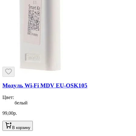
Модуль Wi-Fi MDV EU-OSK105
Цвет
:
белый
99,00
р.
В корзину