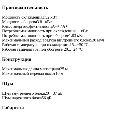
Производительность
Мощность охлаждения
3.52
кВт
Мощность обогрева
3.81
кВт
Класс энергоэффективности
A++ / A+
Потребляемая мощность при охлаждении
1.1
кВт
Потребляемая мощность при обогреве
1.03
кВт
Максимальный расход воздуха внутреннего блока
530
м³/ч
Рабочая температура при охлаждении
-15...+50 °C
Рабочая температура при обогреве
-20...+24 °C
Конструкция
Максимальная длина магистрали
25
м
Максимальный перепад высот
10
м
Шум
Шум внутреннего блока
20 ‒ 37 дБ
Шум наружного блока
56 дБ
Габариты