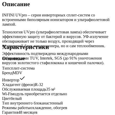
Описание
INFINI UVpro – серия инверторных сплит-систем со
встроенными биполярным ионизатором и ультрафиолетовой
лампой.
Технология UVpro (ультрафиолетовая лампа) обеспечивает
эффективную защиту от бактерий и вирусов. УФ-излучение
обеззараживает не только воздух, проходящий через
Характеристики
внутренний блок кондиционера, но и сам теплообменник.
Эффективность подтверждена международными
Основные
лабораториями TUV, Intertek, SGS (до 91% уничтожения
вирусов золотистого стафилококка и кишечной палочки).
Тип
сплит-система
Бренд
MDV
Инвертор
Хладагент (фреон)
R-32
Обслуживаемая площадь
35
м²
Wi-Fi
модуль приобретается отдельно
Цвет
белый
Тип внутреннего блока
настенный
Режимы работы
охлаждение, обогрев
Гарантия
48 месяцев