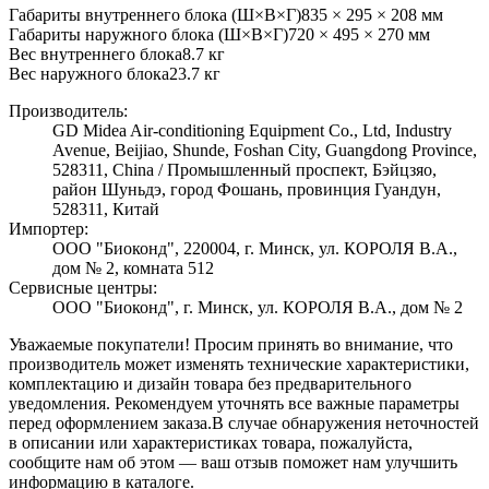
Габариты внутреннего блока (Ш×В×Г)
835 × 295 × 208 мм
Габариты наружного блока (Ш×В×Г)
720 × 495 × 270 мм
Вес внутреннего блока
8.7
кг
Вес наружного блока
23.7
кг
Производитель:
GD Midea Air-conditioning Equipment Co., Ltd, Industry
Avenue, Beijiao, Shunde, Foshan City, Guangdong Province,
528311, China / Промышленный проспект, Бэйцзяо,
район Шуньдэ, город Фошань, провинция Гуандун,
528311, Китай
Импортер:
ООО "Биоконд", 220004, г. Минск, ул. КОРОЛЯ В.А.,
дом № 2, комната 512
Сервисные центры:
ООО "Биоконд", г. Минск, ул. КОРОЛЯ В.А., дом № 2
Уважаемые покупатели! Просим принять во внимание, что
производитель может изменять технические характеристики,
комплектацию и дизайн товара без предварительного
уведомления. Рекомендуем уточнять все важные параметры
перед оформлением заказа.
В случае обнаружения неточностей
в описании или характеристиках товара, пожалуйста,
сообщите нам об этом — ваш отзыв поможет нам улучшить
информацию в каталоге.