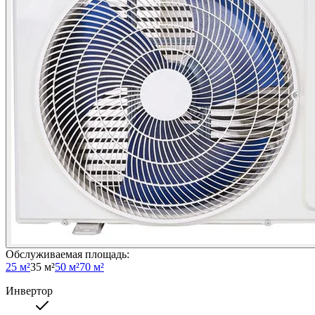
Обслуживаемая площадь
:
25 м²
35 м²
50 м²
70 м²
Инвертор