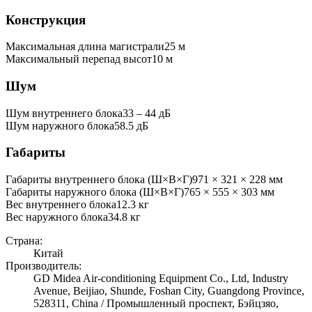
Конструкция
Максимальная длина магистрали
25
м
Максимальный перепад высот
10
м
Шум
Шум внутреннего блока
33 ‒ 44 дБ
Шум наружного блока
58.5 дБ
Габариты
Габариты внутреннего блока (Ш×В×Г)
971 × 321 × 228 мм
Габариты наружного блока (Ш×В×Г)
765 × 555 × 303 мм
Вес внутреннего блока
12.3
кг
Вес наружного блока
34.8
кг
Страна:
Китай
Производитель:
GD Midea Air-conditioning Equipment Co., Ltd, Industry
Avenue, Beijiao, Shunde, Foshan City, Guangdong Province,
528311, China / Промышленный проспект, Бэйцзяо,