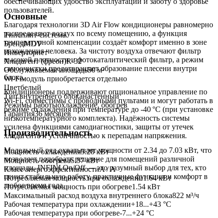
обеспечивающих удобство эксплуатации и заботу о здоровье
пользователей.
Основные
Благодаря технологии 3D Air Flow кондиционеры равномерно
распределяют воздух по всему помещению, а функция
Тип
сплит-система
температурной компенсации создаёт комфорт именно в зоне
Бренд
MDV
нахождения человека. За чистоту воздуха отвечают фильтр
Инвертор
нет
высокой плотности и фотокаталитический фильтр, а режим
Хладагент (фреон)
R-32
самоочистки предотвращает образование плесени внутри
Обслуживаемая площадь
50
м²
блока.
Wi-Fi
модуль приобретается отдельно
Цвет
белый
Кондиционеры поддерживают опциональное управление по
Тип внутреннего блока
настенный
Wi-Fi, совместимы с проводными пультами и могут работать в
Режимы работы
охлаждение, обогрев
режиме охлаждения при температуре до -40 °C (при установке
Гарантия
36 месяцев
низкотемпературного комплекта). Надёжность системы
усилена функциями самодиагностики, защиты от утечек
Производительность
хладагента и устойчивостью к перепадам напряжения.
Модельный ряд охватывает мощности от 2.34 до 7.03 кВт, что
Мощность охлаждения
5.28
кВт
позволяет подобрать решение для помещений различной
Мощность обогрева
5.57
кВт
площади. INFINI On/Off — это разумный выбор для тех, кто
Класс энергоэффективности
A / A
ценит стабильную работу, практичные функции и комфорт в
Потребляемая мощность при охлаждении
1.64
кВт
любое время года.
Потребляемая мощность при обогреве
1.54
кВт
Максимальный расход воздуха внутреннего блока
822
м³/ч
Рабочая температура при охлаждении
+18...+43 °C
Рабочая температура при обогреве
-7...+24 °C