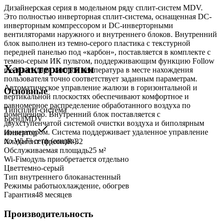
Дизайнерская серия в модельном ряду сплит-систем MDV.
Это полностью инверторная сплит-система, оснащенная DC-
инверторным компрессором и DC-инверторными
вентиляторами наружного и внутреннего блоков. Внутренний
блок выполнен из темно-серого пластика с текстурной
передней панелью под «карбон», поставляется в комплекте с
темно-серым ИК пультом, поддерживающим функцию Follow
Характеристики
me, благодаря которой температура в месте нахождения
пользователя точно соответствует заданным параметрам.
Автоматическое управление жалюзи в горизонтальной и
Основные
вертикальной плоскостях обеспечивают комфортное и
равномерное распределение обработанного воздуха по
Тип
сплит-система
помещению. Внутренний блок поставляется с
Бренд
MDV
двухступенчатой системой очистки воздуха и биполярным
ионизатором. Система поддерживает удаленное управление
Инвертор
по Wi-Fi сети (опция).
Хладагент (фреон)
R-32
Обслуживаемая площадь
25
м²
Wi-Fi
модуль приобретается отдельно
Цвет
темно-серый
Тип внутреннего блока
настенный
Режимы работы
охлаждение, обогрев
Гарантия
48 месяцев
Производительность