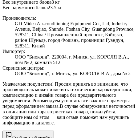
Вес внутреннего блока
8
кг
Вес наружного блока
23.5
кг
Производитель:
GD Midea Air-conditioning Equipment Co., Ltd, Industry
Avenue, Beijiao, Shunde, Foshan City, Guangdong Province,
528311, China / Промышленный проспект, Бэйцзяо,
район Шуньдэ, город Фошань, провинция Гуандун,
528311, Китай
Импортер:
ООО "Биоконд", 220004, г. Минск, ул. КОРОЛЯ В.А.,
дом № 2, комната 512
Сервисные центры:
ООО "Биоконд", г. Минск, ул. КОРОЛЯ В.А., дом № 2
Уважаемые покупатели! Просим принять во внимание, что
производитель может изменять технические характеристики,
комплектацию и дизайн товара без предварительного
уведомления. Рекомендуем уточнять все важные параметры
перед оформлением заказа.
В случае обнаружения неточностей
в описании или характеристиках товара, пожалуйста,
сообщите нам об этом — ваш отзыв поможет нам улучшить
информацию в каталоге.
Сообщить об ошибке